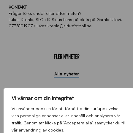
KONTAKT
Frågor före, under eller efter match?
Lukas Krehla, SLO i IK Sirius finns på plats på Gamla Ullevi.
0738101907 / lukas.krehla@siriusfotboll.se
FLER NYHETER
Alla nyheter
Vi värnar om din integritet
Vi använder cookies för att förbättra din surfupplevelse,
visa personliga annonser eller innehåll och analysera vår
trafik. Genom att klicka på "Acceptera alla" samtycker du till
vår användning av cookies.