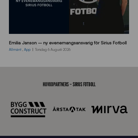
9
Emilia Janson – ny evenemangsansvarig för Sirius Fotboll
0
0
Allmänt
,
App
Torsdag 6 Augusti 2026
x
7
0
0
_
HUVUDPARTNERS – SIRIUS FOTBOLL
E
J