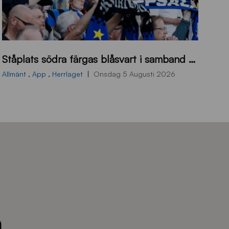
s
Ståplats södra färgas blåsvart i samband med nästa hemmamatch
ö
d
Allmänt
,
App
,
Herrlaget
Onsdag 5 Augusti 2026
r
a
-
s
t
å
_
2
0
2
6