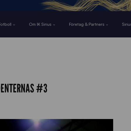
otboll
Om IK Sirius
Företag & Partners
Siri
UDENTERNAS #3