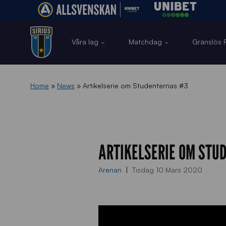
Våra lag
Matchdag
Gränslös F
Home
»
News
»
Artikelserie om Studenternas #3
ARTIKELSERIE OM ST
Arenan
Tisdag 10 Mars 2020