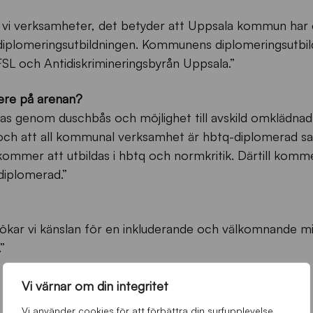
vi verksamheter, det betyder att Uppsala kommun har
iplomeringsutbildningen. Kommunens diplomeringsutbil
SL och Antidiskrimineringsbyrån Uppsala.”
nere på arenan?
as genom duschbås och möjlighet till avskild omklädna
och att all kommunal verksamhet är hbtq-diplomerad sa
ommer att utbildas i hbtq och normkritik. Därtill komme
diplomerad.”
a ökar vi känslan för en inkluderande och välkomnande mi
”
Vi värnar om din integritet
Vi använder cookies för att förbättra din surfupplevelse,