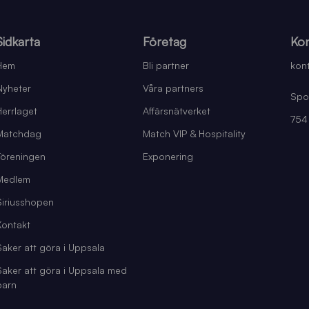
Sidkarta
Företag
Kon
Hem
Bli partner
kont
Nyheter
Våra partners
Spo
Herrlaget
Affärsnätverket
754
Matchdag
Match VIP & Hospitality
Föreningen
Exponering
Medlem
Siriusshopen
Kontakt
Saker att göra i Uppsala
Saker att göra i Uppsala med
barn