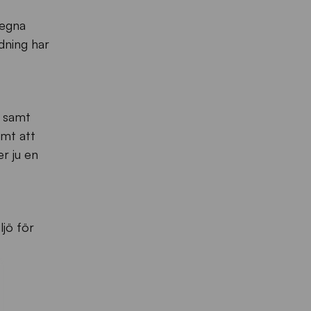
 egna
dning har
d samt
mt att
r ju en
ljö för