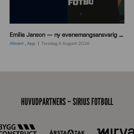
9
Emilia Janson – ny evenemangsansvarig för Sirius Fotboll
0
0
Allmänt
,
App
Torsdag 6 Augusti 2026
x
7
0
0
_
E
HUVUDPARTNERS – SIRIUS FOTBOLL
J