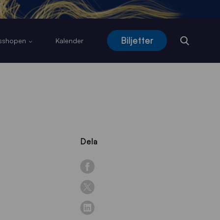
Biljetter
usshopen
Kalender
Dela