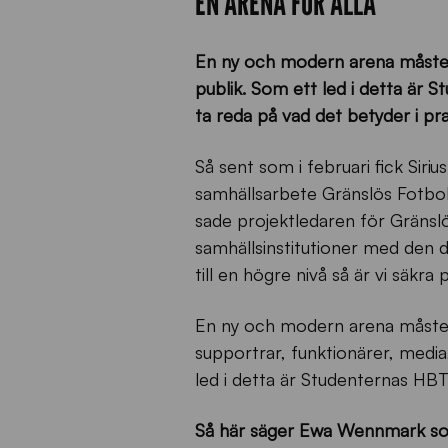
EN ARENA FÖR ALLA
En ny och modern arena måste ju
publik.
Som ett led i detta är 
ta reda på vad det betyder i pra
Så sent som i februari fick Siriu
samhällsarbete Gränslös Fotbo
sade projektledaren för Gränslös
samhällsinstitutioner med den d
till en högre nivå så är vi säkra 
En ny och modern arena måste j
supportrar, funktionärer, medi
led i detta är Studenternas HB
Så här säger Ewa Wennmark som