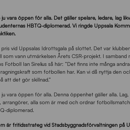
 vara öppen för alla. Det gäller spelare, ledare, lag lik
Studenternas HBTQ-diplomerad. Vi ringde Uppsala Kommu
ktiken.
s pris vid Uppsalas Idrottsgala på slottet. Det var klubbe
ll som vann utmärkelsen Årets CSR-projekt. I samband
 Fotboll Ian Sirelius så här: ”Det finns inte många andra
ragningskraft som fotbollen har. Kan vi då nyttja den oc
på att det gör skillnad.”
u vara öppen för alla. Denna öppenhet gäller alla. Lag,
a, arrangörer, alla som är med och ordnar fotbollsmatc
TQ-diplomerad.
 är fritidsstrateg vid Stadsbyggnadsförvaltningen på 