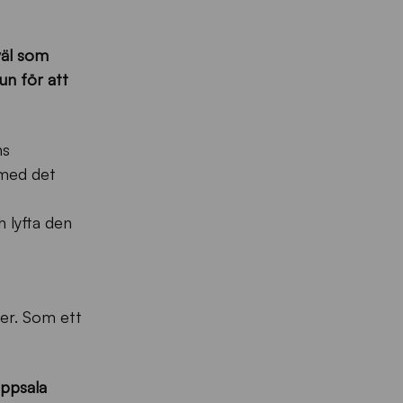
väl som
n för att
ns
 med det
h lyfta den
her. Som ett
Uppsala