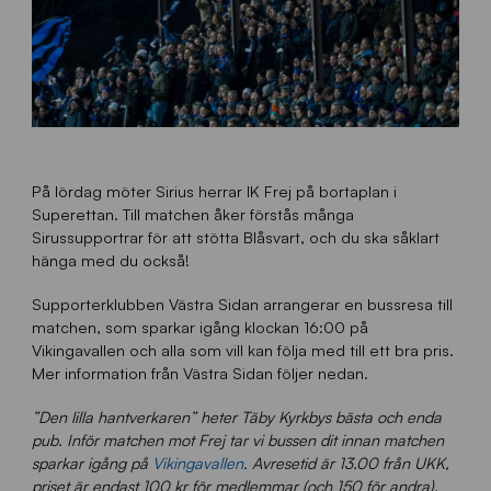
På lördag möter Sirius herrar IK Frej på bortaplan i
Superettan. Till matchen åker förstås många
Sirussupportrar för att stötta Blåsvart, och du ska såklart
hänga med du också!
Supporterklubben Västra Sidan arrangerar en bussresa till
matchen, som sparkar igång klockan 16:00 på
Vikingavallen och alla som vill kan följa med till ett bra pris.
Mer information från Västra Sidan följer nedan.
”Den lilla hantverkaren” heter Täby Kyrkbys bästa och enda
pub. Inför matchen mot Frej tar vi bussen dit innan matchen
sparkar igång på
Vikingavallen
. Avresetid är 13.00 från UKK,
priset är endast 100 kr för medlemmar (och 150 för andra).