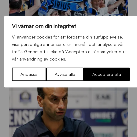
Vi värnar om din integritet
Vi använder cookies för att förbättra din surfupplevelse,
s
visa personliga annonser eller innehåll och analysera vår
Ståplats södra färgas blåsvart i samband med nästa hemmamatch
ö
trafik. Genom att klicka på "Acceptera alla" samtycker du till
d
Allmänt
,
App
,
Herrlaget
Onsdag 5 Augusti 2026
vår användning av cookies.
r
a
Anpassa
Avvisa alla
Acceptera alla
-
s
t
å
_
2
0
2
6