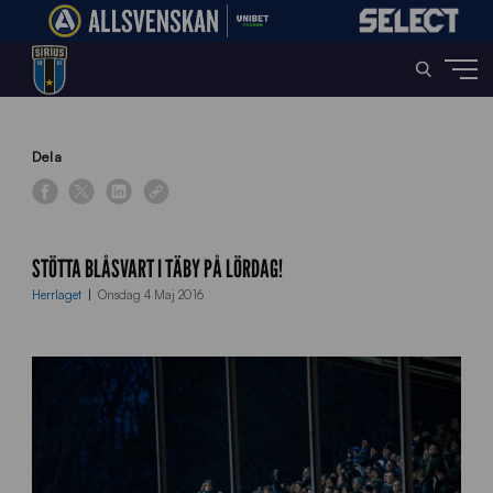
Home
»
News
»
Stötta Blåsvart i Täby på lördag!
Dela
STÖTTA BLÅSVART I TÄBY PÅ LÖRDAG!
Herrlaget
Onsdag 4 Maj 2016