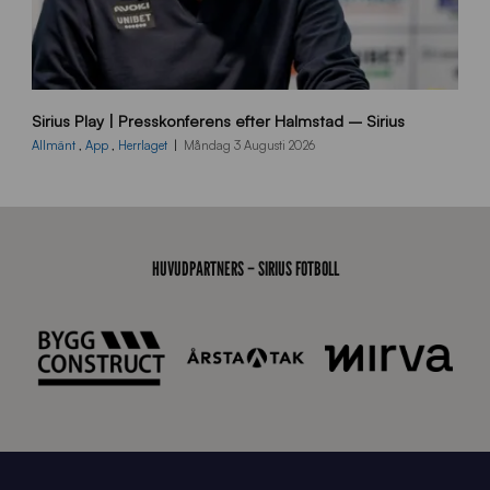
B
Sirius Play | Presskonferens efter Halmstad – Sirius
B
2
Allmänt
,
App
,
Herrlaget
Måndag 3 Augusti 2026
6
0
8
0
3
HUVUDPARTNERS – SIRIUS FOTBOLL
K
A
0
6
8