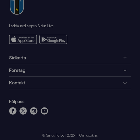
Ladda ned appen Sirius Live
Sidkarta
Företag
Kontakt
Följ oss
f
x
i
y
a
n
o
c
s
u
e
t
t
© Sirius Fotboll 2026
Om cookies
b
a
u