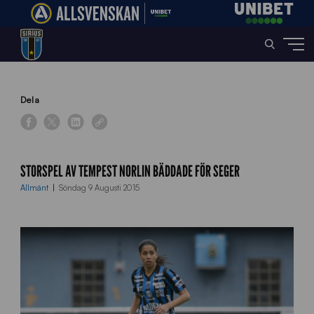
Home
»
News
»
Storspel av Tempest Norlin bäddade för seger
Dela
STORSPEL AV TEMPEST NORLIN BÄDDADE FÖR SEGER
Allmänt
Söndag 9 Augusti 2015