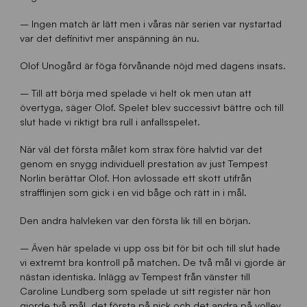
– Ingen match är lätt men i våras när serien var nystartad
var det definitivt mer anspänning än nu.
Olof Unogård är föga förvånande nöjd med dagens insats.
– Till att börja med spelade vi helt ok men utan att
övertyga, säger Olof. Spelet blev successivt bättre och till
slut hade vi riktigt bra rull i anfallsspelet.
När väl det första målet kom strax före halvtid var det
genom en snygg individuell prestation av just Tempest
Norlin berättar Olof. Hon avlossade ett skott utifrån
strafflinjen som gick i en vid båge och rätt in i mål.
Den andra halvleken var den första lik till en början.
– Även här spelade vi upp oss bit för bit och till slut hade
vi extremt bra kontroll på matchen. De två mål vi gjorde är
nästan identiska. Inlägg av Tempest från vänster till
Caroline Lundberg som spelade ut sitt register när hon
gjorde två mål, det första på nick och det andra på volley.