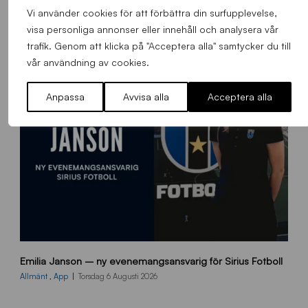
Vi använder cookies för att förbättra din surfupplevelse,
visa personliga annonser eller innehåll och analysera vår
trafik. Genom att klicka på "Acceptera alla" samtycker du till
vår användning av cookies.
Anpassa
Avvisa alla
Acceptera alla
9
Emilia Janson – ny evenemangsansvarig för Sirius Fotboll
0
0
Allmänt
,
App
Torsdag 6 Augusti 2026
x
7