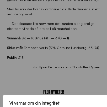
Med tio minuter kvar av ordinarie tid rullade Sunnanå in ett
reduceringsmål.
– Det skapade lite nerv men det kändes aldrig oroligt
eftersom vi hade så bra koll på matchbilden.
Sunnanå SK – IK Sirius FK
1 – 3 (0 – 1)
Sirius mål
: Tempest Norlin (39), Caroline Lundberg (63, 74)
Publik
: 218
Foto: Björn Petterson och Christoffer Cylvén
FLER NYHETER
Vi värnar om din integritet
Alla nyheter