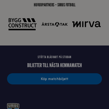
t
HUVUDPARTNERS – SIRIUS FOTBOLL
å
_
2
0
2
6
STÖTTA BLÅSVART PÅ STUDAN
BILJETTER TILL NÄSTA HEMMAMATCH
Köp matchbiljett