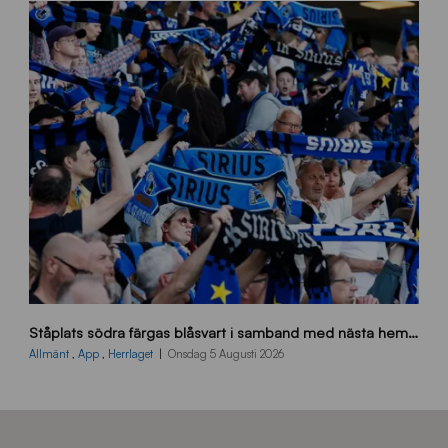
0
0
_
E
J
s
Ståplats södra färgas blåsvart i samband med nästa hemmamatch
ö
d
Allmänt
,
App
,
Herrlaget
Onsdag 5 Augusti 2026
r
a
-
s