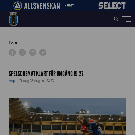
Home
»
News
»
Spelschemat klart för omgång 19-27
Dela
SPELSCHEMAT KLART FÖR OMGÅNG 19-27
App
Tisdag 18 Augusti 2020