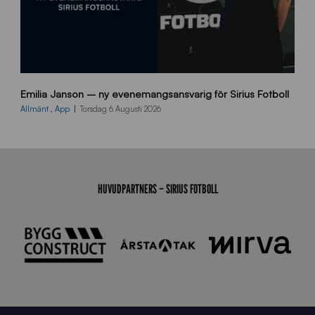
9
Emilia Janson – ny evenemangsansvarig för Sirius Fotboll
0
0
Allmänt
,
App
Torsdag 6 Augusti 2026
x
7
0
0
_
HUVUDPARTNERS – SIRIUS FOTBOLL
E
J