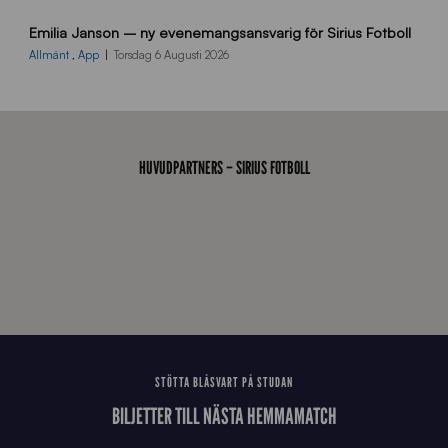
9
Emilia Janson – ny evenemangsansvarig för Sirius Fotboll
0
0
Allmänt
,
App
Torsdag 6 Augusti 2026
x
7
0
0
_
HUVUDPARTNERS – SIRIUS FOTBOLL
E
J
STÖTTA BLÅSVART PÅ STUDAN
BILJETTER TILL NÄSTA HEMMAMATCH