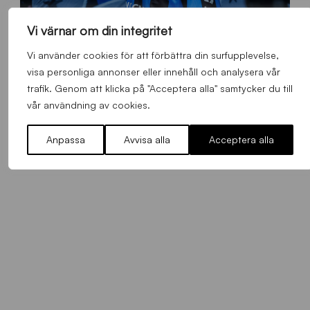
Vi värnar om din integritet
O
Otso Liimatta klar för Sirius Fotboll
Vi använder cookies för att förbättra din surfupplevelse,
L
_
visa personliga annonser eller innehåll och analysera vår
Allmänt
,
App
,
Herrlaget
Fredag 7 Augusti 2026
h
trafik. Genom att klicka på "Acceptera alla" samtycker du till
e
vår användning av cookies.
m
s
Anpassa
Avvisa alla
Acceptera alla
i
d
a
n