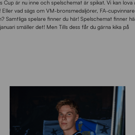
 Cup är nu inne och spelschemat är spikat. Vi kan lova 
er! Eller vad sägs om VM-bronsmedaljörer, FA-cupvinnar
n? Samtliga spelare finner du här! Spelschemat finner hä
januari smäller det! Men Tills dess får du gärna kika på