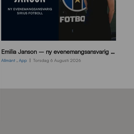
9
Emilia Janson – ny evenemangsansvarig för Sirius Fotboll
0
0
Allmänt
,
App
Torsdag 6 Augusti 2026
x
7
0
0
_
E
J