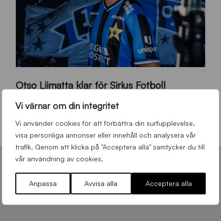
O
Otso Liimatta klar för Sirius Fotboll
L
_
Allmänt
,
App
,
Herrlaget
Fredag 7 Augusti 2026
Vi värnar om din integritet
h
Vi använder cookies för att förbättra din surfupplevelse,
e
visa personliga annonser eller innehåll och analysera vår
m
trafik. Genom att klicka på "Acceptera alla" samtycker du till
s
vår användning av cookies.
i
d
Anpassa
Avvisa alla
Acceptera alla
HUVUDPARTNERS – SIRIUS FOTBOLL
a
n