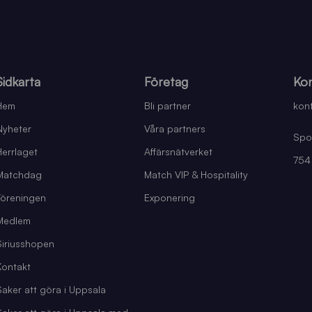
Sidkarta
Företag
Kon
Hem
Bli partner
kont
Nyheter
Våra partners
Spo
Herrlaget
Affärsnätverket
754
Matchdag
Match VIP & Hospitality
Föreningen
Exponering
Medlem
Siriusshopen
Kontakt
Saker att göra i Uppsala