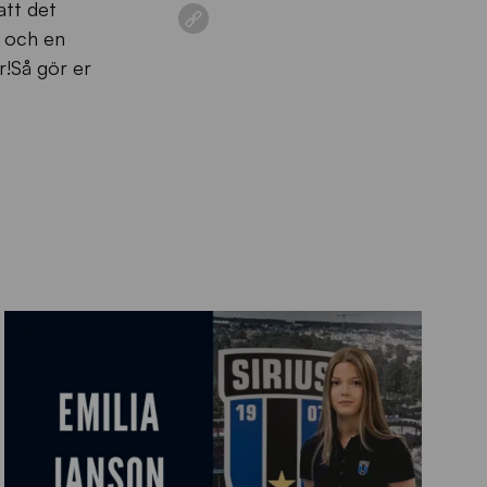
att det
e och en
r!Så gör er