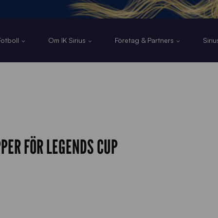
otboll
Om IK Sirius
Företag & Partners
Siri
PER FÖR LEGENDS CUP