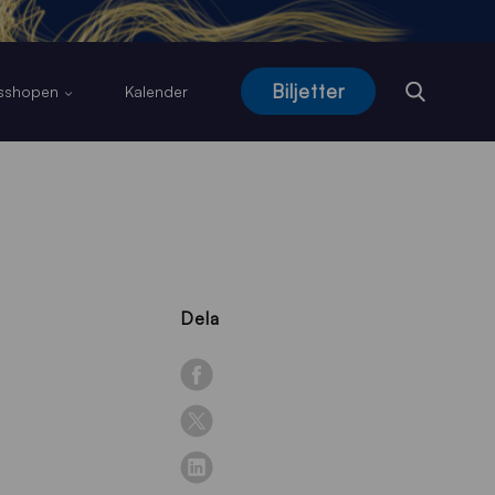
Biljetter
usshopen
Kalender
Dela