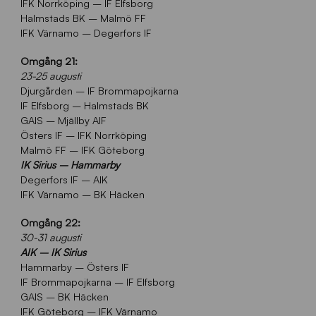
IFK Norrköping – IF Elfsborg
Halmstads BK – Malmö FF
IFK Värnamo – Degerfors IF
Omgång 21:
23-25 augusti
Djurgården – IF Brommapojkarna
IF Elfsborg – Halmstads BK
GAIS – Mjällby AIF
Östers IF – IFK Norrköping
Malmö FF – IFK Göteborg
IK Sirius – Hammarby
Degerfors IF – AIK
IFK Värnamo – BK Häcken
Omgång 22:
30-31 augusti
AIK – IK Sirius
Hammarby – Östers IF
IF Brommapojkarna – IF Elfsborg
GAIS – BK Häcken
IFK Göteborg – IFK Värnamo