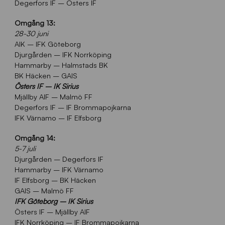
Degerfors IF – Östers IF
Omgång 13:
28-30 juni
AIK – IFK Göteborg
Djurgården – IFK Norrköping
Hammarby – Halmstads BK
BK Häcken – GAIS
Östers IF – IK Sirius
Mjällby AIF – Malmö FF
Degerfors IF – IF Brommapojkarna
IFK Värnamo – IF Elfsborg
Omgång 14:
5-7 juli
Djurgården – Degerfors IF
Hammarby – IFK Värnamo
IF Elfsborg – BK Häcken
GAIS – Malmö FF
IFK Göteborg – IK Sirius
Östers IF – Mjällby AIF
IFK Norrköping – IF Brommapojkarna