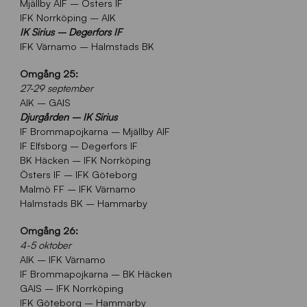
Mjällby AIF – Östers IF
IFK Norrköping – AIK
IK Sirius – Degerfors IF
IFK Värnamo – Halmstads BK
Omgång 25:
27-29 september
AIK – GAIS
Djurgården – IK Sirius
IF Brommapojkarna – Mjällby AIF
IF Elfsborg – Degerfors IF
BK Häcken – IFK Norrköping
Östers IF – IFK Göteborg
Malmö FF – IFK Värnamo
Halmstads BK – Hammarby
Omgång 26:
4-5 oktober
AIK – IFK Värnamo
IF Brommapojkarna – BK Häcken
GAIS – IFK Norrköping
IFK Göteborg – Hammarby