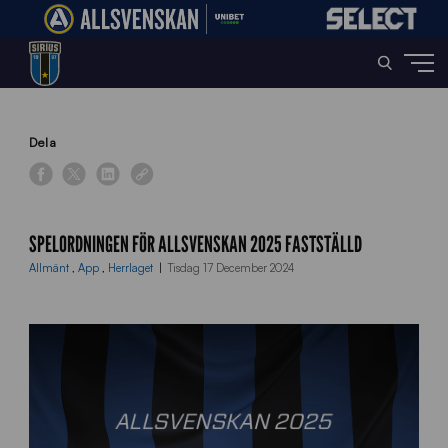
Home
»
News
»
Spelordningen för Allsvenskan 2025 fastställd
Dela
SPELORDNINGEN FÖR ALLSVENSKAN 2025 FASTSTÄLLD
Allmänt
,
App
,
Herrlaget
Tisdag 17 December 2024