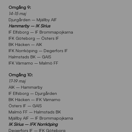
Omgång 9:
14-15 maj
Djurgården – Mjällby AIF
Hammarby – IK Sirius
IF Elfsborg – IF Brommapojkarna
IFK Göteborg – Östers IF
BK Häcken – AIK
IFK Norrköping – Degerfors IF
Halmstads BK – GAIS
IFK Värnamo – Malmö FF
Omgång 10:
17-19 maj
AIK – Hammarby
IF Elfsborg – Djurgården
BK Häcken – IFK Värnamo
Östers IF – GAIS
Malmö FF – Halmstads BK
Mjällby AIF – IF Brommapojkarna
IK Sirius – IFK Norrköping
Degerfors IF – IFK Göteborg