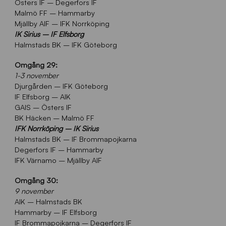
Östers IF – Degerfors IF
Malmö FF – Hammarby
Mjällby AIF – IFK Norrköping
IK Sirius – IF Elfsborg
Halmstads BK – IFK Göteborg
Omgång 29:
1-3 november
Djurgården – IFK Göteborg
IF Elfsborg – AIK
GAIS – Östers IF
BK Häcken – Malmö FF
IFK Norrköping – IK Sirius
Halmstads BK – IF Brommapojkarna
Degerfors IF – Hammarby
IFK Värnamo – Mjällby AIF
Omgång 30:
9 november
AIK – Halmstads BK
Hammarby – IF Elfsborg
IF Brommapojkarna – Degerfors IF