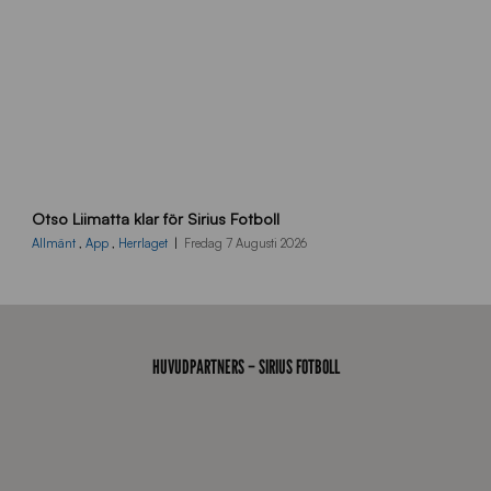
6
4
O
Otso Liimatta klar för Sirius Fotboll
L
_
Allmänt
,
App
,
Herrlaget
Fredag 7 Augusti 2026
h
e
m
s
i
HUVUDPARTNERS – SIRIUS FOTBOLL
d
a
n