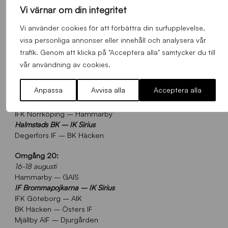
IK Sirius – Östers IF
Vi värnar om din integritet
IFK Värnamo – GAIS
Vi använder cookies för att förbättra din surfupplevelse,
Omgång 19:
visa personliga annonser eller innehåll och analysera vår
9-11 augusti
trafik. Genom att klicka på "Acceptera alla" samtycker du till
AIK – Djurgården
vår användning av cookies.
IF Elfsborg – IFK Värnamo
GAIS – IFK Göteborg
Anpassa
Avvisa alla
Acceptera alla
Östers IF – IF Brommapojkarna
Malmö FF – Mjällby AIF
IFK Norrköping – Hammarby
Halmstads BK – IK Sirius
Degerfors IF – BK Häcken
Omgång 20:
16-18 augusti
Hammarby – GAIS
IF Brommapojkarna – IK Sirius
IFK Göteborg – AIK
BK Häcken – Östers IF
Mjällby AIF – Djurgården