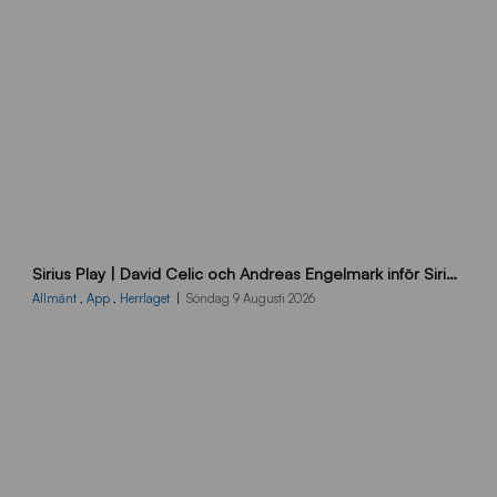
B
Sirius Play | David Celic och Andreas Engelmark inför Sirius-BP
B
2
Allmänt
,
App
,
Herrlaget
Söndag 9 Augusti 2026
6
0
8
0
3
K
A
0