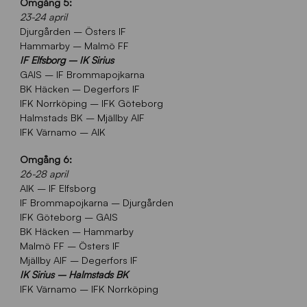
Omgång 5:
23-24 april
Djurgården – Östers IF
Hammarby – Malmö FF
IF Elfsborg – IK Sirius
GAIS – IF Brommapojkarna
BK Häcken – Degerfors IF
IFK Norrköping – IFK Göteborg
Halmstads BK – Mjällby AIF
IFK Värnamo – AIK
Omgång 6:
26-28 april
AIK – IF Elfsborg
IF Brommapojkarna – Djurgården
IFK Göteborg – GAIS
BK Häcken – Hammarby
Malmö FF – Östers IF
Mjällby AIF – Degerfors IF
IK Sirius – Halmstads BK
IFK Värnamo – IFK Norrköping