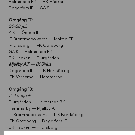
Halmstads BK – BK Häcken
Degerfors IF – GAIS
Omgång 17:
26-28 juli
AIK – Östers IF
IF Brommapojkarna – Malmö FF
IF Elfsborg – IFK Göteborg
GAIS – Halmstads BK
BK Häcken – Djurgården
Mjällby AIF – IK Sirius
Degerfors IF – IFK Norrköping
IFK Värnamo – Hammarby
Omgång 18:
2-4 augusti
Djurgården – Halmstads BK
Hammarby – Mjällby AIF
IF Brommapojkarna – IFK Norrköping
IFK Göteborg – Degerfors IF
BK Häcken – IF Elfsborg
Malmö FF – AIK