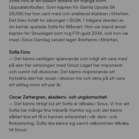
Sofia Fors är en bekant ansikte för många inom
Uppsalafotbollen. Som kapten för Gamla Upsala SK
(GUSK) har hon varit med och etablerat klubben i Elitettan.
Det blev totalt tio säsonger i GUSK. I tidigare skeden av
sin karriär spelade Sofia för Blåsvart. Hon var bland annat
kapten för Siriuslaget som tog F19-guld 2014, och hon var
med i Sirius Damlag senast laget återfanns i Elitettan.
Sofia Fors:
– D
et känns verkligen spännande och roligt att vara med
på den här satsningen med Sirius! Laget har imponerat
och vunnit två divisioner. Det känns inspirerande att
fortsätta den här resan i division tre och sikta på att vara
ett elitlag inom ett par år.
Oscar Zettergren, akademi- och ungdomschef:
– Det känns riktigt kul att Sofia är tillbaka i Sirius. Vi tror att
Sofia har många fina tränarår framför sig och det känns
såklart bra att få in hennes erfarenhet i vår dam- och
flicksatsning. Sofia ska känna sig varmt välkommen tillbaka
till Sirius!.