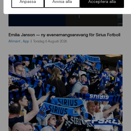
Anpassa
Avvisa alla
Acceptera alla
9
Emilia Janson – ny evenemangsansvarig för Sirius Fotboll
0
0
Allmänt
,
App
Torsdag 6 Augusti 2026
x
7
0
0
_
E
J