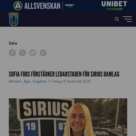
Home
»
News
»
Sofia Fors förstärker ledarstaben för Sirius Damlag
Dela
SOFIA FORS FÖRSTÄRKER LEDARSTABEN FÖR SIRIUS DAMLAG
Allmänt
,
App
,
Ungdom
Fredag 15 November 2024