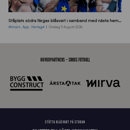
s
Ståplats södra färgas blåsvart i samband med nästa hemmamatch
ö
d
Allmänt
,
App
,
Herrlaget
Onsdag 5 Augusti 2026
r
a
-
s
t
HUVUDPARTNERS – SIRIUS FOTBOLL
å
_
2
0
2
6
STÖTTA BLÅSVART PÅ STUDAN