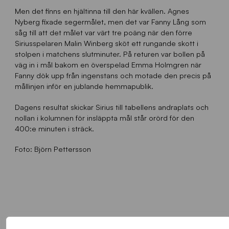
Men det finns en hjältinna till den här kvällen. Agnes
Nyberg fixade segermålet, men det var Fanny Lång som
såg till att det målet var värt tre poäng när den förre
Siriusspelaren Malin Winberg sköt ett rungande skott i
stolpen i matchens slutminuter. På returen var bollen på
väg in i mål bakom en överspelad Emma Holmgren när
Fanny dök upp från ingenstans och motade den precis på
mållinjen inför en jublande hemmapublik.
Dagens resultat skickar Sirius till tabellens andraplats och
nollan i kolumnen för insläppta mål står orörd för den
400:e minuten i sträck.
Foto: Björn Pettersson
FLER NYHETER