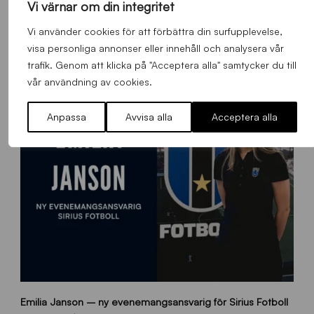
Vi värnar om din integritet
Vi använder cookies för att förbättra din surfupplevelse,
Alla nyheter
visa personliga annonser eller innehåll och analysera vår
trafik. Genom att klicka på "Acceptera alla" samtycker du till
vår användning av cookies.
Anpassa
Avvisa alla
Acceptera alla
9
Emilia Janson – ny evenemangsansvarig för Sirius Fotboll
0