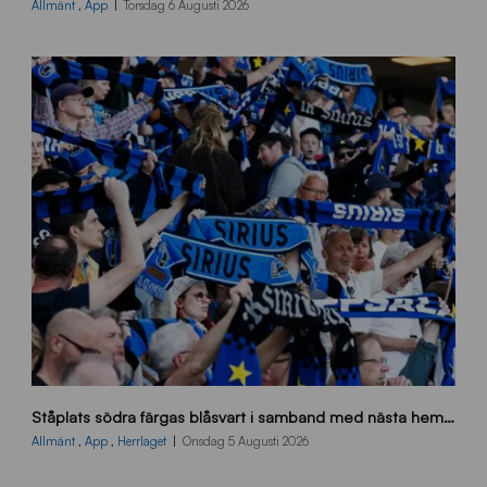
0
Allmänt
,
App
Torsdag 6 Augusti 2026
x
7
0
0
_
E
J
s
Ståplats södra färgas blåsvart i samband med nästa hemmamatch
ö
d
Allmänt
,
App
,
Herrlaget
Onsdag 5 Augusti 2026
r
a