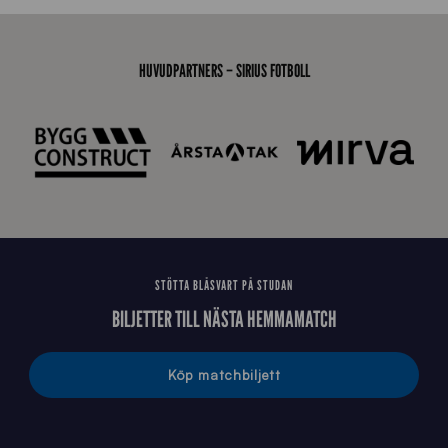
-
s
t
HUVUDPARTNERS – SIRIUS FOTBOLL
å
_
2
0
2
6
STÖTTA BLÅSVART PÅ STUDAN
BILJETTER TILL NÄSTA HEMMAMATCH
Köp matchbiljett