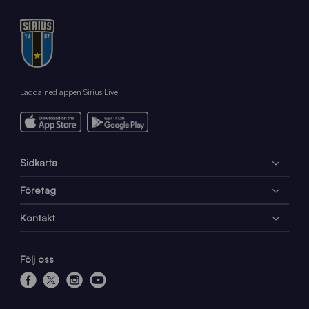
Ladda ned appen Sirius Live
Sidkarta
Företag
Kontakt
Följ oss
f
x
i
y
a
n
o