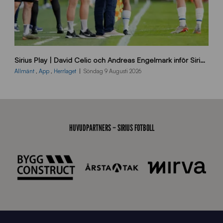
B
Sirius Play | David Celic och Andreas Engelmark inför Sirius-BP
B
2
Allmänt
,
App
,
Herrlaget
Söndag 9 Augusti 2026
6
0
8
0
3
HUVUDPARTNERS – SIRIUS FOTBOLL
K
A
0
6
4