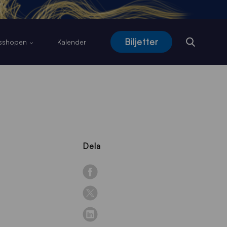
Biljetter
usshopen
Kalender
Dela