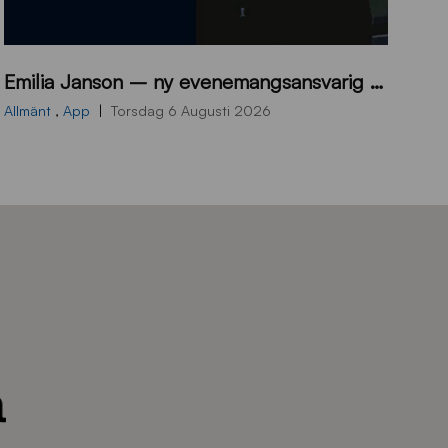
9
Emilia Janson – ny evenemangsansvarig för Sirius Fotboll
0
0
Allmänt
,
App
Torsdag 6 Augusti 2026
x
7
0
0
_
E
J