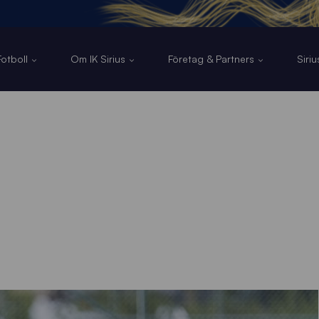
otboll
Om IK Sirius
Företag & Partners
Siri