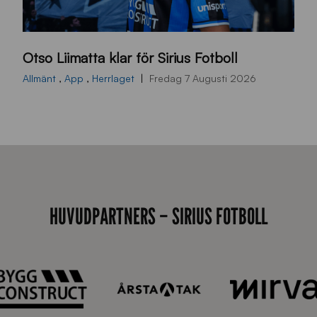
O
Otso Liimatta klar för Sirius Fotboll
L
_
Allmänt
,
App
,
Herrlaget
Fredag 7 Augusti 2026
h
e
m
s
i
d
HUVUDPARTNERS – SIRIUS FOTBOLL
a
n