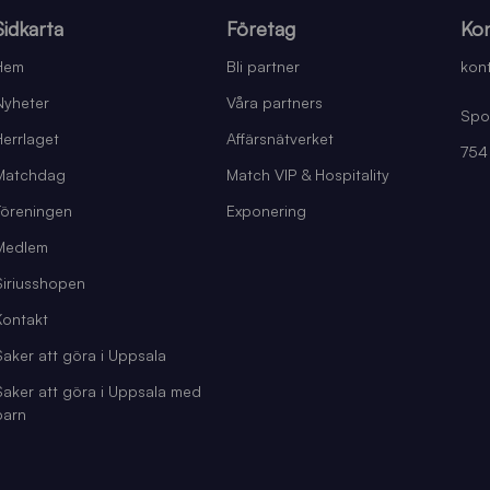
Sidkarta
Företag
Kon
Hem
Bli partner
kont
Nyheter
Våra partners
Spo
Herrlaget
Affärsnätverket
754
Matchdag
Match VIP & Hospitality
Föreningen
Exponering
Medlem
Siriusshopen
Kontakt
Saker att göra i Uppsala
Saker att göra i Uppsala med
barn