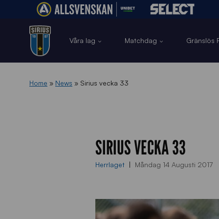
Våra lag
Matchdag
Gränslös F
Home
»
News
»
Sirius vecka 33
SIRIUS VECKA 33
Herrlaget
Måndag 14 Augusti 2017