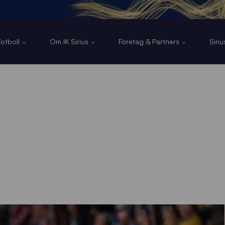
otboll
Om IK Sirius
Företag & Partners
Siri