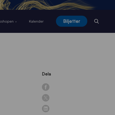
Biljetter
usshopen
Kalender
Dela