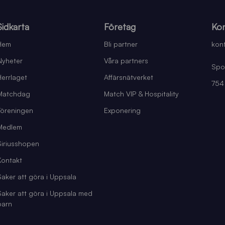
Sidkarta
Företag
Kon
Hem
Bli partner
kont
Nyheter
Våra partners
Spo
Herrlaget
Affärsnätverket
754
Matchdag
Match VIP & Hospitality
Föreningen
Exponering
Medlem
Siriusshopen
Kontakt
Saker att göra i Uppsala
Saker att göra i Uppsala med
barn