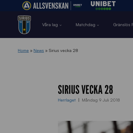
Våra lag
Matchdag
Gränslös F
Home
»
News
»
Sirius vecka 28
SIRIUS VECKA 28
Herrlaget
Måndag 9 Juli 2018