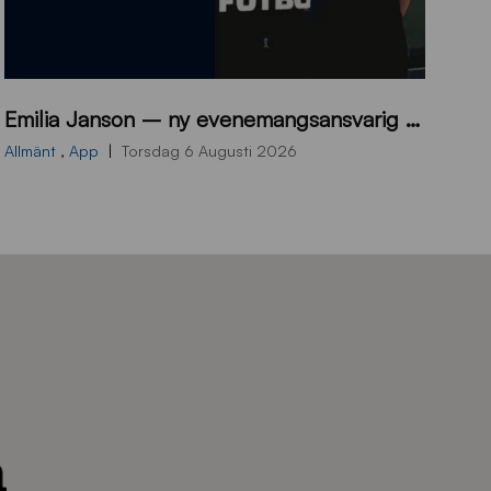
9
Emilia Janson – ny evenemangsansvarig för Sirius Fotboll
0
0
Allmänt
,
App
Torsdag 6 Augusti 2026
x
7
0
0
_
E
J