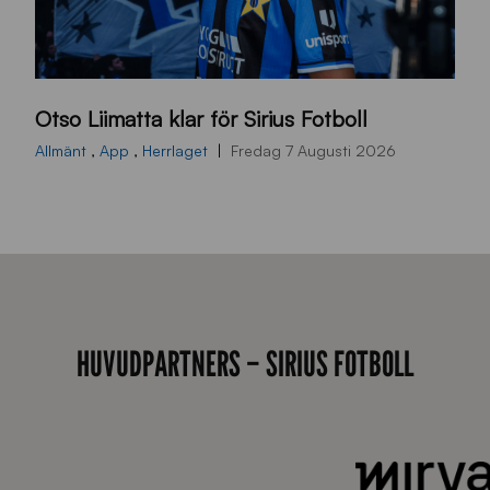
O
Otso Liimatta klar för Sirius Fotboll
L
_
Allmänt
,
App
,
Herrlaget
Fredag 7 Augusti 2026
h
e
m
s
i
d
HUVUDPARTNERS – SIRIUS FOTBOLL
a
n