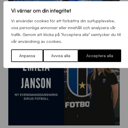
Vi värnar om din integritet
O
Otso Liimatta klar för Sirius Fotboll
L
Vi använder cookies för att förbättra din surfupplevelse,
_
Allmänt
,
App
,
Herrlaget
Fredag 7 Augusti 2026
visa personliga annonser eller innehåll och analysera vår
h
trafik. Genom att klicka på "Acceptera alla" samtycker du till
e
vår användning av cookies.
m
s
i
Anpassa
Avvisa alla
Acceptera alla
d
a
n
9