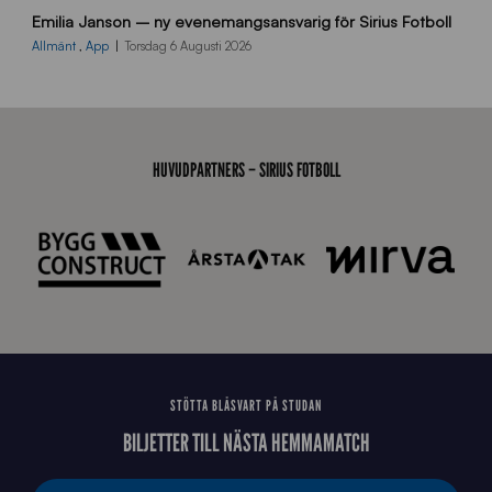
Emilia Janson – ny evenemangsansvarig för Sirius Fotboll
0
0
Allmänt
,
App
Torsdag 6 Augusti 2026
x
7
0
0
_
HUVUDPARTNERS – SIRIUS FOTBOLL
E
J
STÖTTA BLÅSVART PÅ STUDAN
BILJETTER TILL NÄSTA HEMMAMATCH