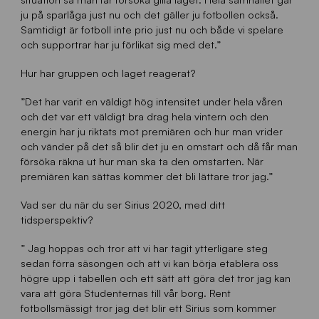
ju på sparlåga just nu och det gäller ju fotbollen också.
Samtidigt är fotboll inte prio just nu och både vi spelare
och supportrar har ju förlikat sig med det.”
Hur har gruppen och laget reagerat?
”Det har varit en väldigt hög intensitet under hela våren
och det var ett väldigt bra drag hela vintern och den
energin har ju riktats mot premiären och hur man vrider
och vänder på det så blir det ju en omstart och då får man
försöka räkna ut hur man ska ta den omstarten. När
premiären kan sättas kommer det bli lättare tror jag.”
Vad ser du när du ser Sirius 2020, med ditt
tidsperspektiv?
” Jag hoppas och tror att vi har tagit ytterligare steg
sedan förra säsongen och att vi kan börja etablera oss
högre upp i tabellen och ett sätt att göra det tror jag kan
vara att göra Studenternas till vår borg. Rent
fotbollsmässigt tror jag det blir ett Sirius som kommer