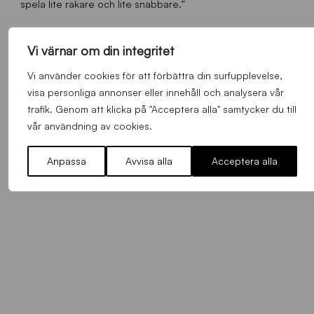
spela lite rakare och lite snabbare.”
Vi värnar om din integritet
FLER NYHETER
Vi använder cookies för att förbättra din surfupplevelse,
visa personliga annonser eller innehåll och analysera vår
trafik. Genom att klicka på "Acceptera alla" samtycker du till
Alla nyheter
vår användning av cookies.
Anpassa
Avvisa alla
Acceptera alla