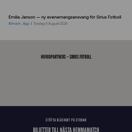
9
Emilia Janson – ny evenemangsansvarig för Sirius Fotboll
0
0
Allmänt
,
App
Torsdag 6 Augusti 2026
x
7
0
0
_
HUVUDPARTNERS – SIRIUS FOTBOLL
E
J
STÖTTA BLÅSVART PÅ STUDAN
BILJETTER TILL NÄSTA HEMMAMATCH