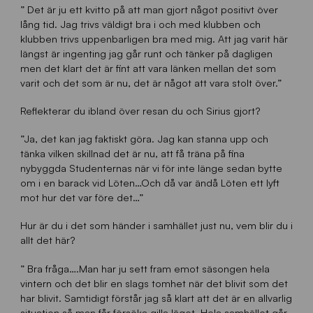
” Det är ju ett kvitto på att man gjort något positivt över
lång tid. Jag trivs väldigt bra i och med klubben och
klubben trivs uppenbarligen bra med mig. Att jag varit här
längst är ingenting jag går runt och tänker på dagligen
men det klart det är fint att vara länken mellan det som
varit och det som är nu, det är något att vara stolt över.”
Reflekterar du ibland över resan du och Sirius gjort?
”Ja, det kan jag faktiskt göra. Jag kan stanna upp och
tänka vilken skillnad det är nu, att få träna på fina
nybyggda Studenternas när vi för inte länge sedan bytte
om i en barack vid Löten…Och då var ändå Löten ett lyft
mot hur det var före det…”
Hur är du i det som händer i samhället just nu, vem blir du i
allt det här?
” Bra fråga….Man har ju sett fram emot säsongen hela
vintern och det blir en slags tomhet när det blivit som det
har blivit. Samtidigt förstår jag så klart att det är en allvarlig
situation så man får försöka gilla läget. Hela samhället går