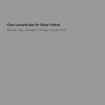
O
Otso Liimatta klar för Sirius Fotboll
L
_
Allmänt
,
App
,
Herrlaget
Fredag 7 Augusti 2026
h
e
m
s
i
d
a
n