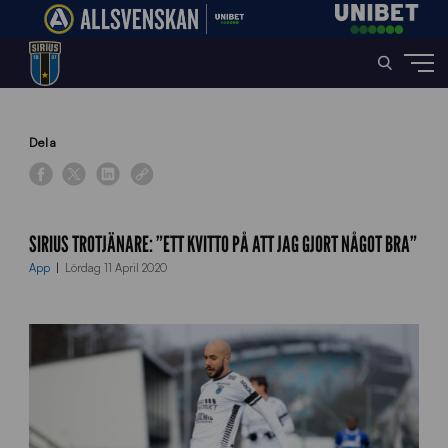
Home
»
News
»
Sirius trotjänare: ”Ett kvitto på att jag gjort något bra”
Dela
SIRIUS TROTJÄNARE: ”ETT KVITTO PÅ ATT JAG GJORT NÅGOT BRA”
App
Lördag 11 April 2020