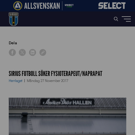
Home
»
News
»
Sirius Fotboll söker fysioterapeut/naprapat
Dela
SIRIUS FOTBOLL SÖKER FYSIOTERAPEUT/NAPRAPAT
Herrlaget
Måndag 27 November 2017