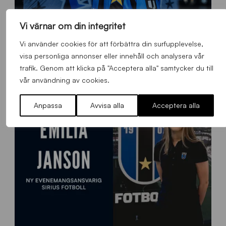
Vi värnar om din integritet
O
Vi använder cookies för att förbättra din surfupplevelse,
Otso Liimatta klar för Sirius Fotboll
L
visa personliga annonser eller innehåll och analysera vår
_
Allmänt
,
App
,
Herrlaget
Fredag 7 Augusti 2026
trafik. Genom att klicka på "Acceptera alla" samtycker du till
h
e
vår användning av cookies.
m
s
Anpassa
Avvisa alla
Acceptera alla
i
d
a
n