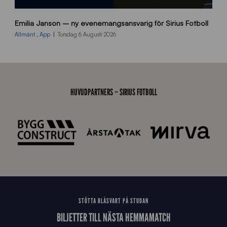
9
Emilia Janson – ny evenemangsansvarig för Sirius Fotboll
0
0
Allmänt
,
App
Torsdag 6 Augusti 2026
x
7
0
0
_
HUVUDPARTNERS – SIRIUS FOTBOLL
E
J
STÖTTA BLÅSVART PÅ STUDAN
BILJETTER TILL NÄSTA HEMMAMATCH