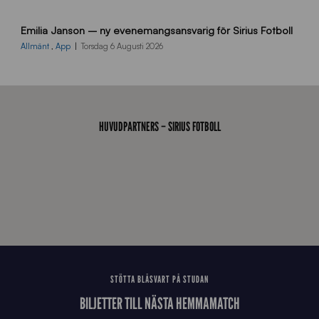
9
Emilia Janson – ny evenemangsansvarig för Sirius Fotboll
0
0
Allmänt
,
App
Torsdag 6 Augusti 2026
x
7
0
0
_
HUVUDPARTNERS – SIRIUS FOTBOLL
E
J
STÖTTA BLÅSVART PÅ STUDAN
BILJETTER TILL NÄSTA HEMMAMATCH