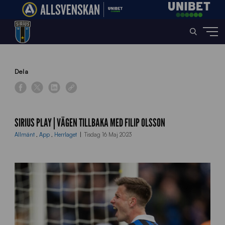
Home
»
News
»
Sirius Play | Vägen tillbaka med Filip Olsson
Dela
SIRIUS PLAY | VÄGEN TILLBAKA MED FILIP OLSSON
Allmänt
,
App
,
Herrlaget
Tisdag 16 Maj 2023