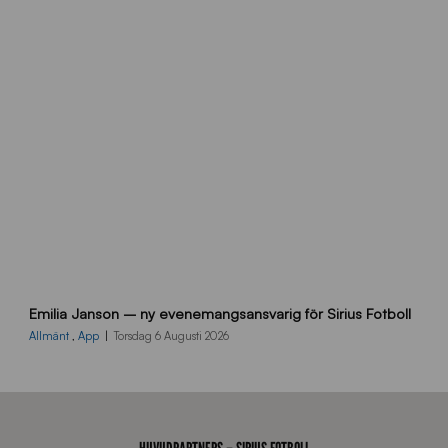
s
i
d
a
n
9
Emilia Janson – ny evenemangsansvarig för Sirius Fotboll
0
0
Allmänt
,
App
Torsdag 6 Augusti 2026
x
7
0
0
_