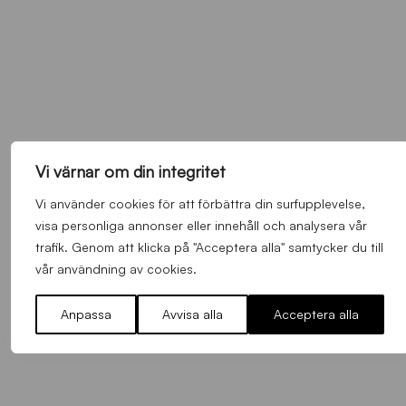
Vi värnar om din integritet
Vi använder cookies för att förbättra din surfupplevelse,
visa personliga annonser eller innehåll och analysera vår
trafik. Genom att klicka på "Acceptera alla" samtycker du till
vår användning av cookies.
O
Anpassa
Avvisa alla
Acceptera alla
Otso Liimatta klar för Sirius Fotboll
L
_
Allmänt
,
App
,
Herrlaget
Fredag 7 Augusti 2026
h
e
m