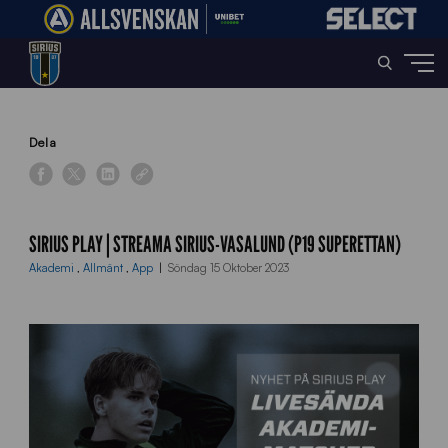
Home
»
News
»
Sirius Play | Streama Sirius-Vasalund (P19 Superettan)
Dela
SIRIUS PLAY | STREAMA SIRIUS-VASALUND (P19 SUPERETTAN)
Akademi
,
Allmänt
,
App
Söndag 15 Oktober 2023