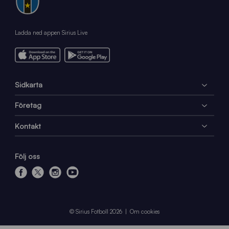
Ladda ned appen Sirius Live
Sidkarta
Företag
Kontakt
Följ oss
f
x
i
y
a
n
o
c
s
u
e
t
t
© Sirius Fotboll 2026
Om cookies
b
a
u