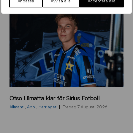
Anpassa
Avvisa alla
Acceptera alla
O
Otso Liimatta klar för Sirius Fotboll
L
_
Allmänt
,
App
,
Herrlaget
Fredag 7 Augusti 2026
h
e
m