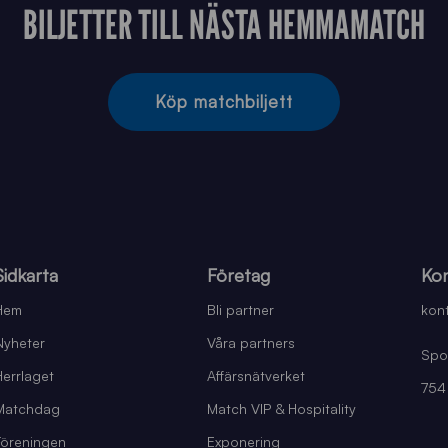
BILJETTER TILL NÄSTA HEMMAMATCH
Köp matchbiljett
Sidkarta
Företag
Kon
Hem
Bli partner
kont
Nyheter
Våra partners
Spo
Herrlaget
Affärsnätverket
754
Matchdag
Match VIP & Hospitality
Föreningen
Exponering