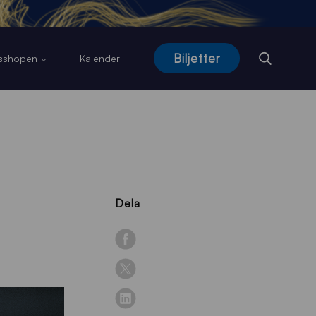
Biljetter
usshopen
Kalender
Dela