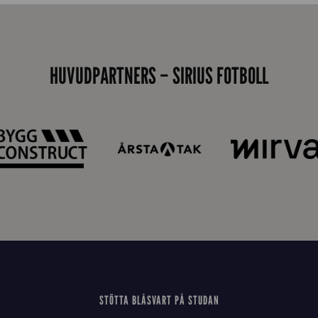
s
i
d
HUVUDPARTNERS – SIRIUS FOTBOLL
a
n
STÖTTA BLÅSVART PÅ STUDAN