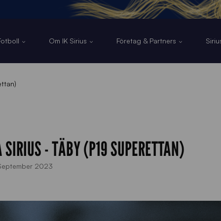
otboll
Om IK Sirius
Företag & Partners
Siri
ettan)
A SIRIUS - TÄBY (P19 SUPERETTAN)
September 2023