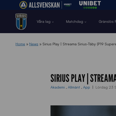
Våra lag
Matchdag
Gränslös F
Home
»
News
»
Sirius Play | Streama Sirius-Täby (P19 Super
SIRIUS PLAY | STREAM
Akademi
,
Allmänt
,
App
Lördag 23 