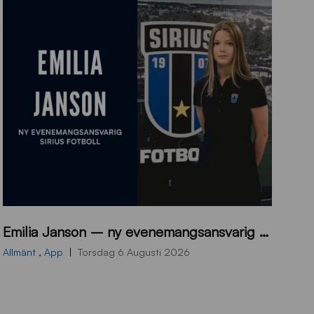
9
Emilia Janson – ny evenemangsansvarig för Sirius Fotboll
0
0
Allmänt
,
App
Torsdag 6 Augusti 2026
x
7
0