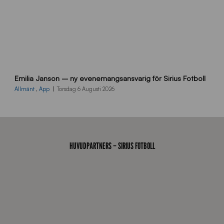
9
Emilia Janson – ny evenemangsansvarig för Sirius Fotboll
0
0
Allmänt
,
App
Torsdag 6 Augusti 2026
x
7
0
0
_
HUVUDPARTNERS – SIRIUS FOTBOLL
E
J