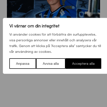
Vi värnar om din integritet
Vi använder cookies för att förbättra din surfupplevelse,
visa personliga annonser eller innehåll och analysera vår
O
trafik. Genom att klicka på "Acceptera alla" samtycker du till
Otso Liimatta klar för Sirius Fotboll
L
vår användning av cookies.
_
Allmänt
,
App
,
Herrlaget
Fredag 7 Augusti 2026
h
Anpassa
Avvisa alla
Acceptera alla
e
m
s
i
d
a
n