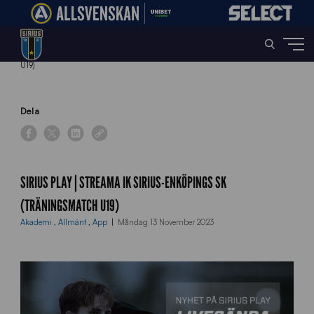
Home
»
News
»
Sirius Play | Streama IK Sirius-Enköpings SK (Träningsmatch
U19)
Dela
SIRIUS PLAY | STREAMA IK SIRIUS-ENKÖPINGS SK
(TRÄNINGSMATCH U19)
Akademi
,
Allmänt
,
App
Måndag 13 November 2023