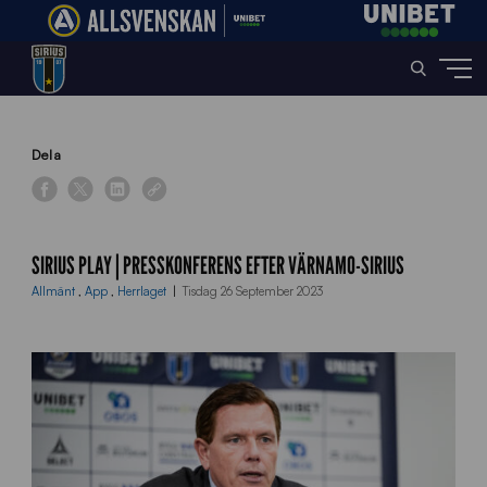
Home
»
News
»
Sirius Play | Presskonferens efter Värnamo-Sirius
Dela
SIRIUS PLAY | PRESSKONFERENS EFTER VÄRNAMO-SIRIUS
Allmänt
,
App
,
Herrlaget
Tisdag 26 September 2023