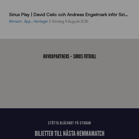
B
Sirius Play | David Celic och Andreas Engelmark inför Sirius-BP
B
2
Allmänt
,
App
,
Herrlaget
Söndag 9 Augusti 2026
6
0
8
0
3
HUVUDPARTNERS – SIRIUS FOTBOLL
K
A
0
6
4
STÖTTA BLÅSVART PÅ STUDAN
BILJETTER TILL NÄSTA HEMMAMATCH