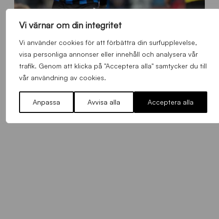
Vi värnar om din integritet
B
Vi använder cookies för att förbättra din surfupplevelse,
Robbie Ure besöker utländsk klubb
B
visa personliga annonser eller innehåll och analysera vår
2
Allmänt
,
App
,
Herrlaget
Söndag 9 Augusti 2026
trafik. Genom att klicka på "Acceptera alla" samtycker du till
6
0
vår användning av cookies.
7
0
Anpassa
Avvisa alla
Acceptera alla
3
T
S
0
4
3