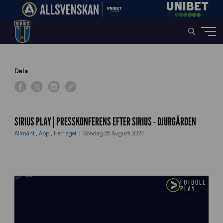
Home
»
News
»
Sirius Play | Presskonferens efter Sirius – Djurgården
Dela
SIRIUS PLAY | PRESSKONFERENS EFTER SIRIUS - DJURGÅRDEN
Allmänt
,
App
,
Herrlaget
Söndag 25 Augusti 2024