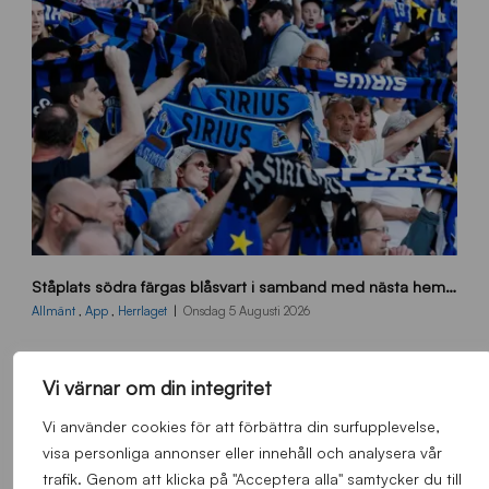
s
Ståplats södra färgas blåsvart i samband med nästa hemmamatch
ö
d
Allmänt
,
App
,
Herrlaget
Onsdag 5 Augusti 2026
r
a
-
Vi värnar om din integritet
s
t
Vi använder cookies för att förbättra din surfupplevelse,
å
visa personliga annonser eller innehåll och analysera vår
_
trafik. Genom att klicka på "Acceptera alla" samtycker du till