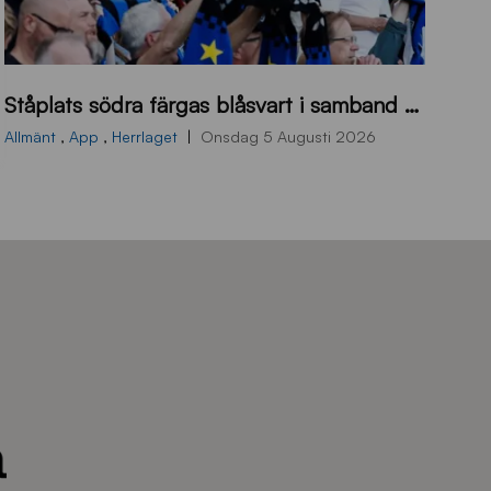
s
Ståplats södra färgas blåsvart i samband med nästa hemmamatch
ö
d
Allmänt
,
App
,
Herrlaget
Onsdag 5 Augusti 2026
r
a
-
s
t
å
_
2
0
2
6