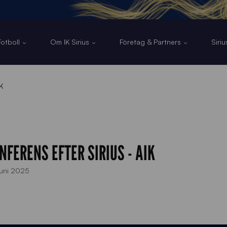
otboll
Om IK Sirius
Företag & Partners
Siri
K
NFERENS EFTER SIRIUS - AIK
uni 2025