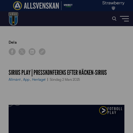
Home
»
News
»
Sirius Play | Presskonferens efter Häcken-Sirius
Dela
SIRIUS PLAY | PRESSKONFERENS EFTER HÄCKEN-SIRIUS
Allmänt
,
App
,
Herrlaget
Söndag 2 Mars 2025