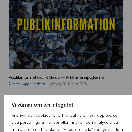
p
Publikinformation: IK Sirius – IF Brommapojkarna
u
b
Allmänt
,
App
,
Herrlaget
Måndag 10 Augusti 2026
l
i
k
Vi värnar om din integritet
i
n
Vi använder cookies för att förbättra din surfupplevelse,
f
visa personliga annonser eller innehåll och analysera vår
o
trafik. Genom att klicka på "Acceptera alla" samtycker du till