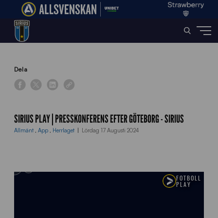
Home
»
News
»
Sirius Play | Presskonferens efter Göteborg – Sirius
Dela
SIRIUS PLAY | PRESSKONFERENS EFTER GÖTEBORG - SIRIUS
Allmänt
,
App
,
Herrlaget
Lördag 17 Augusti 2024