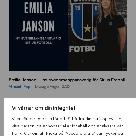
9
Emilia Janson – ny evenemangsansvarig för Sirius Fotboll
0
0
Allmänt
,
App
Torsdag 6 Augusti 2026
x
7
0
Vi värnar om din integritet
0
_
Vi använder cookies för att förbättra din surfupplevelse,
E
visa personliga annonser eller innehåll och analysera vår
J
trafik. Genom att klicka på "Acceptera alla" samtycker du till