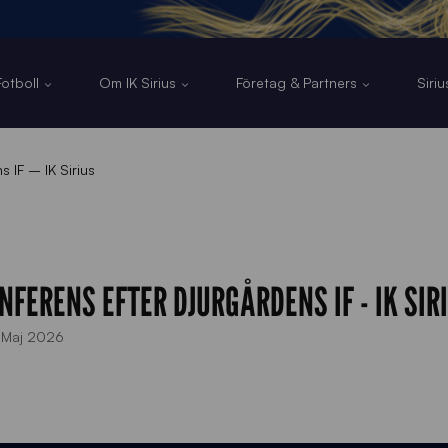
otboll
Om IK Sirius
Företag & Partners
Siri
s IF – IK Sirius
NFERENS EFTER DJURGÅRDENS IF - IK SIR
 Maj 2026