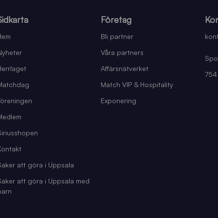
Sidkarta
Företag
Kon
Hem
Bli partner
kont
Nyheter
Våra partners
Spo
Herrlaget
Affärsnätverket
754
Matchdag
Match VIP & Hospitality
Föreningen
Exponering
Medlem
Siriusshopen
Kontakt
Saker att göra i Uppsala
Saker att göra i Uppsala med
barn