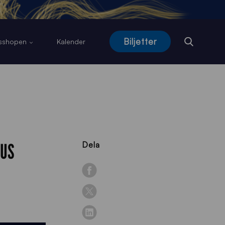
Biljetter
usshopen
Kalender
IUS
Dela