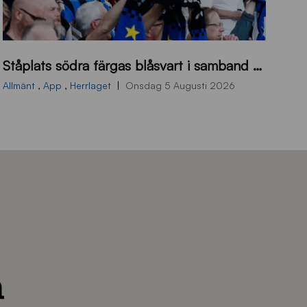
s
Ståplats södra färgas blåsvart i samband med nästa hemmamatch
ö
d
Allmänt
,
App
,
Herrlaget
Onsdag 5 Augusti 2026
r
a
-
s
t
å
_
2
0
2
6