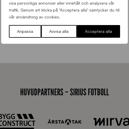
visa personliga annonser eller innehåll och analysera vår
trafik. Genom att klicka på "Acceptera alla" samtycker du till
vår användning av cookies.
9
Emilia Janson – ny evenemangsansvarig för Sirius Fotboll
0
Anpassa
Avvisa alla
Acceptera alla
0
Allmänt
,
App
Torsdag 6 Augusti 2026
x
7
0
0
_
E
HUVUDPARTNERS – SIRIUS FOTBOLL
J