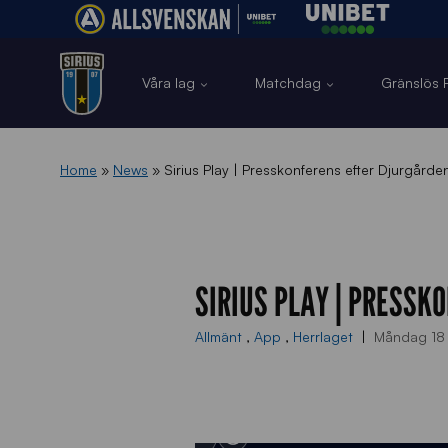
Våra lag
Matchdag
Gränslös F
Home
»
News
»
Sirius Play | Presskonferens efter Djurgården
SIRIUS PLAY | PRESSKO
Allmänt
,
App
,
Herrlaget
Måndag 18