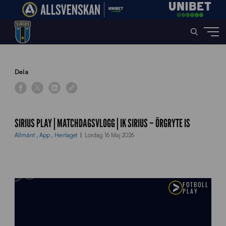
Home
»
News
»
Sirius Play | Matchdagsvlogg | IK Sirius – Örgryte IS
Dela
SIRIUS PLAY | MATCHDAGSVLOGG | IK SIRIUS – ÖRGRYTE IS
Allmänt
,
App
,
Herrlaget
Lördag 16 Maj 2026