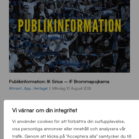
p
Publikinformation: IK Sirius – IF Brommapojkarna
u
b
Allmänt
,
App
,
Herrlaget
Måndag 10 Augusti 2026
l
i
k
Vi värnar om din integritet
i
n
Vi använder cookies för att förbättra din surfupplevelse,
f
visa personliga annonser eller innehåll och analysera vår
o
trafik. Genom att klicka på "Acceptera alla" samtycker du till