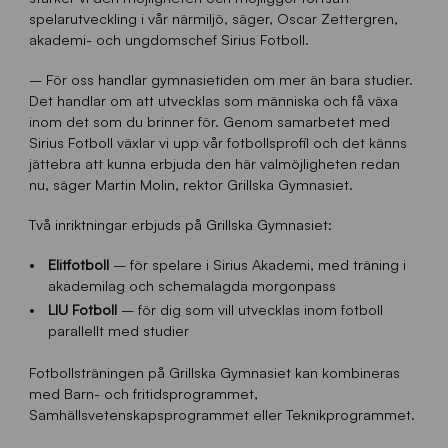
spelarutveckling i vår närmiljö, säger, Oscar Zettergren,
akademi- och ungdomschef Sirius Fotboll.
– För oss handlar gymnasietiden om mer än bara studier.
Det handlar om att utvecklas som människa och få växa
inom det som du brinner för. Genom samarbetet med
Sirius Fotboll växlar vi upp vår fotbollsprofil och det känns
jättebra att kunna erbjuda den här valmöjligheten redan
nu, säger Martin Molin, rektor Grillska Gymnasiet.
Två inriktningar erbjuds på Grillska Gymnasiet:
Elitfotboll
– för spelare i Sirius Akademi, med träning i
akademilag och schemalagda morgonpass
LIU Fotboll
– för dig som vill utvecklas inom fotboll
parallellt med studier
Fotbollsträningen på Grillska Gymnasiet kan kombineras
med Barn- och fritidsprogrammet,
Samhällsvetenskapsprogrammet eller Teknikprogrammet.