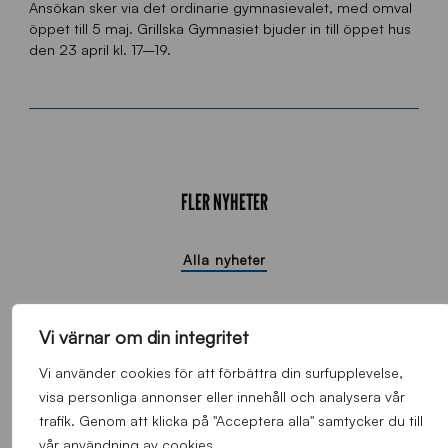
Ansökan sker via det ordinarie gymnasievalet, med omval
öppet till 5 maj. Grillska Gymnasiet bjuder in till öppet hus
den 23 april kl. 17–19.
FLER NYHETER
Alla nyheter
Vi värnar om din integritet
Vi använder cookies för att förbättra din surfupplevelse,
visa personliga annonser eller innehåll och analysera vår
trafik. Genom att klicka på "Acceptera alla" samtycker du till
vår användning av cookies.