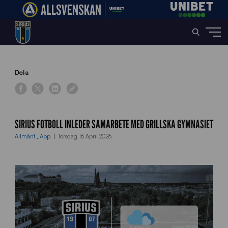
Home
»
News
»
Sirius Fotboll inleder samarbete med Grillska Gymnasiet
Dela
SIRIUS FOTBOLL INLEDER SAMARBETE MED GRILLSKA GYMNASIET
Allmänt
,
App
Torsdag 16 April 2026