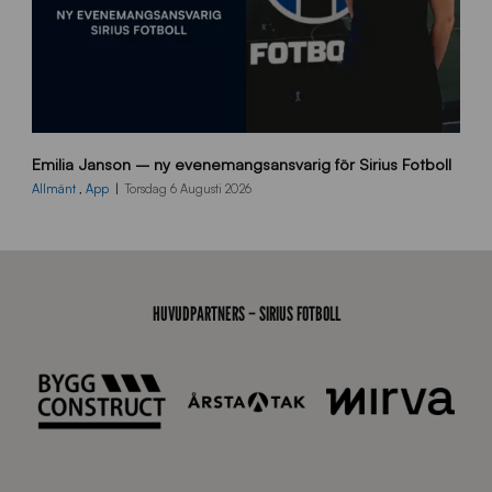
9
Emilia Janson – ny evenemangsansvarig för Sirius Fotboll
0
0
Allmänt
,
App
Torsdag 6 Augusti 2026
x
7
0
0
_
HUVUDPARTNERS – SIRIUS FOTBOLL
E
J