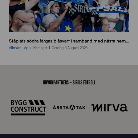
s
Ståplats södra färgas blåsvart i samband med nästa hemmamatch
ö
d
Allmänt
,
App
,
Herrlaget
Onsdag 5 Augusti 2026
r
a
-
s
t
HUVUDPARTNERS – SIRIUS FOTBOLL
å
_
2
0
2
6