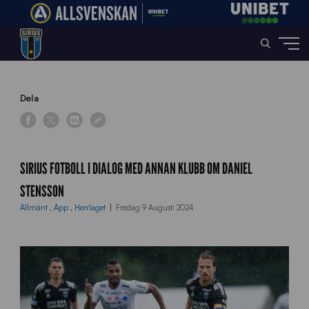
Home
»
News
»
Sirius Fotboll i dialog med annan klubb om Daniel Stensson
Dela
SIRIUS FOTBOLL I DIALOG MED ANNAN KLUBB OM DANIEL
STENSSON
Allmänt
,
App
,
Herrlaget
Fredag 9 Augusti 2024