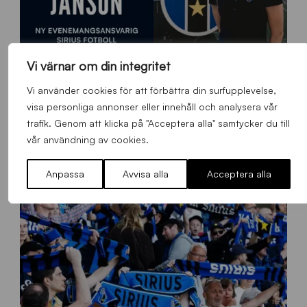
Vi värnar om din integritet
Vi använder cookies för att förbättra din surfupplevelse,
visa personliga annonser eller innehåll och analysera vår
9
Emilia Janson – ny evenemangsansvarig för Sirius Fotboll
trafik. Genom att klicka på "Acceptera alla" samtycker du till
0
0
vår användning av cookies.
Allmänt
,
App
Torsdag 6 Augusti 2026
x
7
Anpassa
Avvisa alla
Acceptera alla
0
0
_
E
J