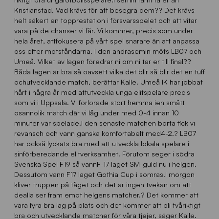
Kristianstad. Vad krävs för att besegra dem?? Det krävs
helt säkert en topprestation i försvarsspelet och att vitar
vara på de chanser vi får. Vi kommer, precis som under
hela året, attfokusera på vårt spel snarare än att anpassa
oss efter motståndarna. I den andrasemin möts LB07 och
Umeå. Vilket av lagen föredrar ni om ni tar er till final??
Båda lagen är bra så oavsett vilka det blir så blir det en tuff
ochutvecklande match, berättar Kalle. Umeå IK har jobbat
hårt i några år med attutveckla unga elitspelare precis
som vi i Uppsala. Vi förlorade stort hemma ien smått
osannolik match där vi låg under med 0-4 innan 10
minuter var spelade.I den senaste matchen borta fick vi
revansch och vann ganska komfortabelt med4-2.? LB07
har också lyckats bra med att utveckla lokala spelare i
sinförberedande elitverksamhet. Förutom seger i södra
Svenska Spel F19 så vannF-17 laget SM-guld nu i helgen.
Dessutom vann F17 laget Gothia Cup i somras.I morgon
kliver truppen på tåget och det är ingen tvekan om att
dealla ser fram emot helgens matcher.? Det kommer att
vara fyra bra lag på plats och det kommer att bli tvåriktigt
bra och utvecklande matcher för våra tjejer, säger Kalle.