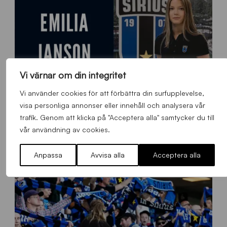
Vi värnar om din integritet
Vi använder cookies för att förbättra din surfupplevelse,
visa personliga annonser eller innehåll och analysera vår
trafik. Genom att klicka på "Acceptera alla" samtycker du till
vår användning av cookies.
9
Emilia Janson – ny evenemangsansvarig för Sirius Fotboll
0
0
Allmänt
,
App
Torsdag 6 Augusti 2026
Anpassa
Avvisa alla
Acceptera alla
x
7
0
0
_
E