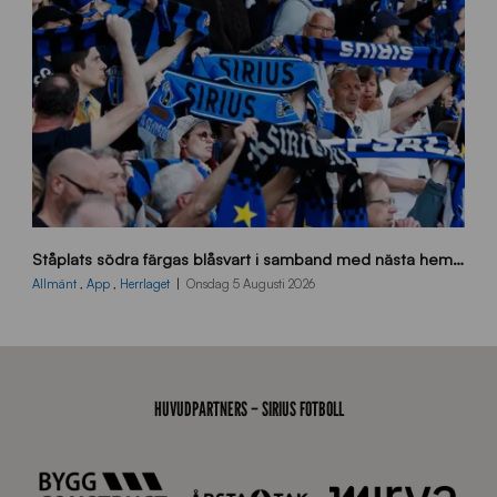
J
s
Ståplats södra färgas blåsvart i samband med nästa hemmamatch
ö
d
Allmänt
,
App
,
Herrlaget
Onsdag 5 Augusti 2026
r
a
-
s
t
HUVUDPARTNERS – SIRIUS FOTBOLL
å
_
2
0