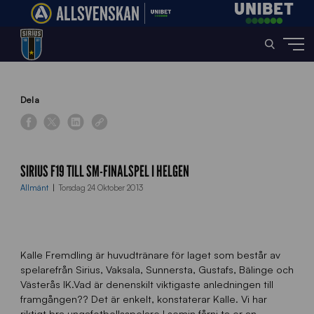
Home
»
News
»
Sirius F19 till SM-finalspel i helgen
Dela
SIRIUS F19 TILL SM-FINALSPEL I HELGEN
Allmänt
Torsdag 24 Oktober 2013
Kalle Fremdling är huvudtränare för laget som består av
spelarefrån Sirius, Vaksala, Sunnersta, Gustafs, Bälinge och
Västerås IK.Vad är denenskilt viktigaste anledningen till
framgången?? Det är enkelt, konstaterar Kalle. Vi har
riktigt bra ungafotbollsspelare.I semin fårni ta er an