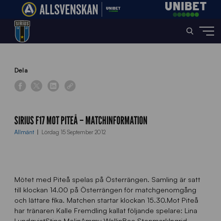
Home
»
News
»
Sirius F17 mot Piteå – matchinformation
Dela
SIRIUS F17 MOT PITEÅ – MATCHINFORMATION
Allmänt
Lördag 15 September 2012
Mötet med Piteå spelas på Österrängen. Samling är satt
till klockan 14.00 på Österrängen för matchgenomgång
och lättare fika. Matchen startar klockan 15.30.Mot Piteå
har tränaren Kalle Fremdling kallat följande spelare: Lina
LundqvistStina MelinAmmy WallinBea StenmarkIngrid