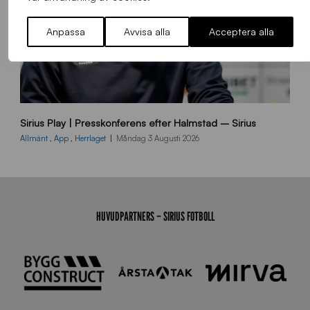
2
6
Anpassa
Avvisa alla
Acceptera alla
B
Sirius Play | Presskonferens efter Halmstad – Sirius
B
2
Allmänt
,
App
,
Herrlaget
Måndag 3 Augusti 2026
6
0
8
0
3
HUVUDPARTNERS – SIRIUS FOTBOLL
K
A
0
6
8