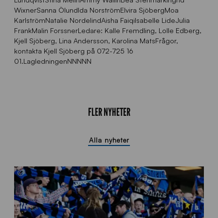
WixnerSanna ÖlundIda NorströmElvira SjöbergMoa
KarlströmNatalie NordelindAisha FaiqiIsabelle LideJulia
FrankMalin ForssnerLedare: Kalle Fremdling, Lolle Edberg,
Kjell Sjöberg, Lina Andersson, Karolina MatsFrågor,
kontakta Kjell Sjöberg på 072-725 16
01.LagledningenNNNNN
FLER NYHETER
Alla nyheter