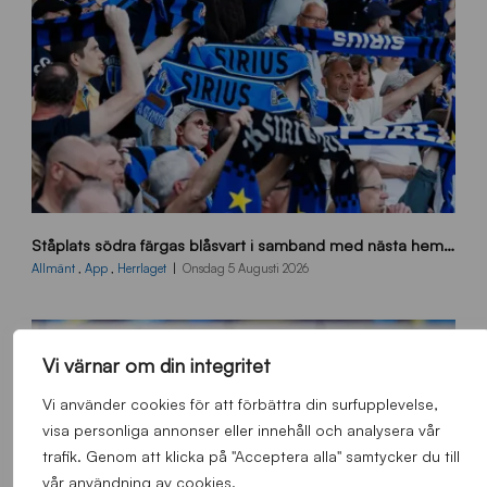
s
Ståplats södra färgas blåsvart i samband med nästa hemmamatch
ö
d
Allmänt
,
App
,
Herrlaget
Onsdag 5 Augusti 2026
r
a
-
s
Vi värnar om din integritet
t
Vi använder cookies för att förbättra din surfupplevelse,
å
_
visa personliga annonser eller innehåll och analysera vår
2
trafik. Genom att klicka på "Acceptera alla" samtycker du till
0
vår användning av cookies.