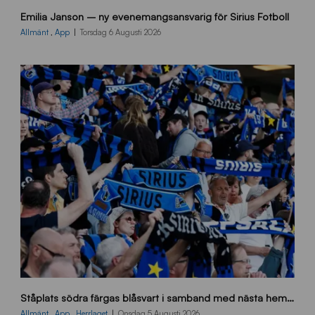
9
Emilia Janson – ny evenemangsansvarig för Sirius Fotboll
0
0
Allmänt
,
App
Torsdag 6 Augusti 2026
x
7
0
0
_
E
J
s
Ståplats södra färgas blåsvart i samband med nästa hemmamatch
ö
d
Allmänt
,
App
,
Herrlaget
Onsdag 5 Augusti 2026