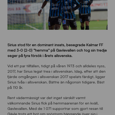
Sirius stod för en dominant insats, besegrade Kalmar FF
med 3-0 (2-0) ”hemma” på Gavlevallen och tog sin tredje
seger på fyra försök i årets allsvenska.
Vid ett par tillfällen, tidigt på våren 1973 och alldeles nyss,
2017, har Sirius legat trea i allsvenskan. Idag, efter att den
fjärde omgången i allsvenskan 2017 spelats färdigt, ligger
Sirius tvåa i allsvenskan. Bättre än någonsin tidigare. Bäst
på 110 år.
Rent vädermässigt var det inget särskilt varmt
välkomnande Sirius fick på hemmaarenan för en kväll,
Gavlevallen. Med de 1 071 supportrar som gjort resan till
Gävle trots ett hot om snöstorm hängande över sig i