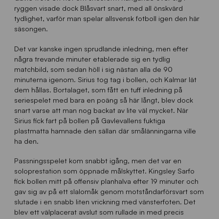
ryggen visade dock Blåsvart snart, med all önskvärd
tydlighet, varför man spelar allsvensk fotboll igen den här
säsongen.
Det var kanske ingen sprudlande inledning, men efter
några trevande minuter etablerade sig en tydlig
matchbild, som sedan höll i sig nästan alla de 90
minuterna igenom. Sirius tog tag i bollen, och Kalmar lät
dem hållas. Bortalaget, som fått en tuff inledning på
seriespelet med bara en poäng så här långt, blev dock
snart varse att man nog backat av lite väl mycket. När
Sirius fick fart på bollen på Gavlevallens fuktiga
plastmatta hamnade den sällan där smålänningarna ville
ha den.
Passningsspelet kom snabbt igång, men det var en
soloprestation som öppnade målskyttet. Kingsley Sarfo
fick bollen mitt på offensiv planhalva efter 19 minuter och
gav sig av på ett slalomåk genom motståndarförsvart som
slutade i en snabb liten vrickning med vänsterfoten. Det
blev ett välplacerat avslut som rullade in med precis