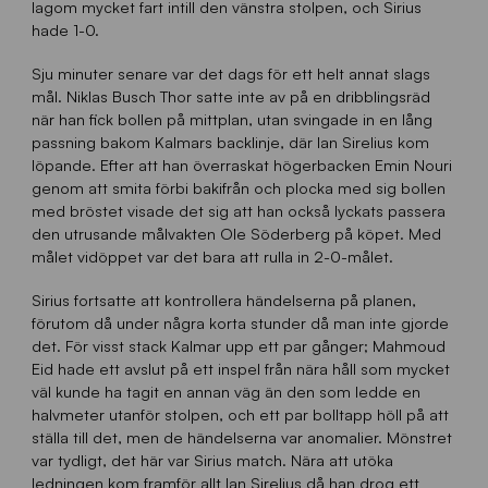
lagom mycket fart intill den vänstra stolpen, och Sirius
hade 1-0.
Sju minuter senare var det dags för ett helt annat slags
mål. Niklas Busch Thor satte inte av på en dribblingsräd
när han fick bollen på mittplan, utan svingade in en lång
passning bakom Kalmars backlinje, där Ian Sirelius kom
löpande. Efter att han överraskat högerbacken Emin Nouri
genom att smita förbi bakifrån och plocka med sig bollen
med bröstet visade det sig att han också lyckats passera
den utrusande målvakten Ole Söderberg på köpet. Med
målet vidöppet var det bara att rulla in 2-0-målet.
Sirius fortsatte att kontrollera händelserna på planen,
förutom då under några korta stunder då man inte gjorde
det. För visst stack Kalmar upp ett par gånger; Mahmoud
Eid hade ett avslut på ett inspel från nära håll som mycket
väl kunde ha tagit en annan väg än den som ledde en
halvmeter utanför stolpen, och ett par bolltapp höll på att
ställa till det, men de händelserna var anomalier. Mönstret
var tydligt, det här var Sirius match. Nära att utöka
ledningen kom framför allt Ian Sirelius då han drog ett