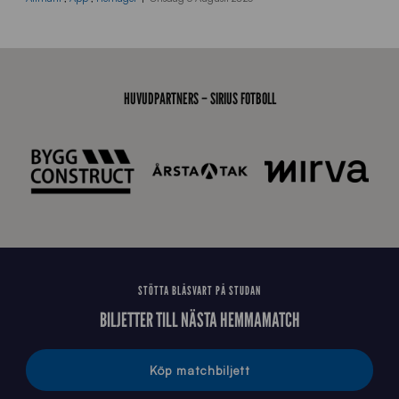
r
a
-
s
t
HUVUDPARTNERS – SIRIUS FOTBOLL
å
_
2
0
2
6
STÖTTA BLÅSVART PÅ STUDAN
BILJETTER TILL NÄSTA HEMMAMATCH
Köp matchbiljett