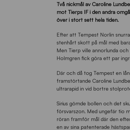
Två nickmål av Caroline Lundbe
mot Tierps IF i den andra omgå
över i stort sett hela tiden.
Efter att Tempest Norlin snurra
stenhårt skott på mål med bara 
Men Tierp ville annorlunda och
Holmgren fick göra ett par ing
Där och då tog Tempest en lång
framstörtande Caroline Lundber
ultrarapid in vid bortre stolpro
Sirius gömde bollen och det sku
försvarszon. Med ungefär tio m
röran framför mål där den efter
en av sina patenterade hästspa