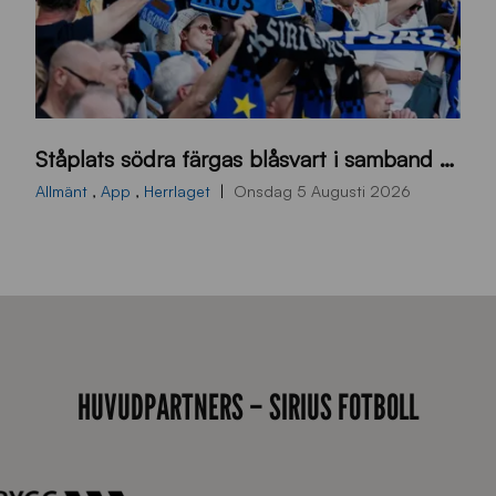
s
Ståplats södra färgas blåsvart i samband med nästa hemmamatch
ö
d
Allmänt
,
App
,
Herrlaget
Onsdag 5 Augusti 2026
r
a
-
s
t
å
HUVUDPARTNERS – SIRIUS FOTBOLL
_
2
0
2