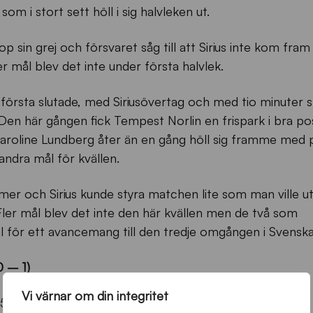
som i stort sett höll i sig halvleken ut.
 sin grej och försvaret såg till att Sirius inte kom fram ti
er mål blev det inte under första halvlek.
första slutade, med Siriusövertag och med tio minuter 
. Den här gången fick Tempest Norlin en frispark i bra po
 Caroline Lundberg åter än en gång höll sig framme med
us andra mål för kvällen.
 mer och Sirius kunde styra matchen lite som man ville ut
. Fler mål blev det inte den här kvällen men de två som
 för ett avancemang till den tredje omgången i Svensk
0 – 1)
Vi värnar om din integritet
 57)