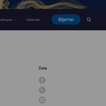
Biljetter
usshopen
Kalender
Dela