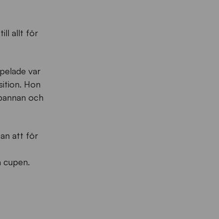
ll allt för
spelade var
sition. Hon
 pannan och
an att för
a cupen.