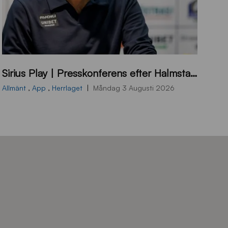
B
Sirius Play | Presskonferens efter Halmstad – Sirius
B
2
Allmänt
,
App
,
Herrlaget
Måndag 3 Augusti 2026
6
0
8
0
3
K
A
0
6
8