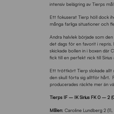
intensiv belägring av Tierps mål 
Ett fokuserat Tierp höll dock ihop
många farliga situationer och fl
Andra halvlek började som den 
det dags för en favorit i repris
skickade bollen in i boxen där
fick till en perfekt nick till Siri
Ett tröttkört Tierp slokade allt
den skull förta sig alltför hårt
producerades räckte mer än väl
Tierps IF – IK Sirius FK 0 – 2 (
Målen
: Caroline Lundberg 2 (11,