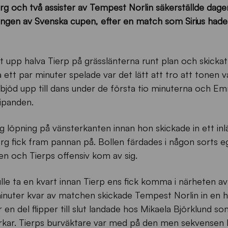
rg och två assister av Tempest Norlin säkerställde dage
ngen av Svenska cupen, efter en match som Sirius hade
t upp halva Tierp på grässlänterna runt plan och skickat
ett par minuter spelade var det lätt att tro att tonen va
 bjöd upp till dans under de första tio minuterna och E
ripanden.
 löpning på vänsterkanten innan hon skickade in ett in
g fick fram pannan på. Bollen färdades i någon sorts 
ten och Tierps offensiv kom av sig.
lle ta en kvart innan Tierp ens fick komma i närheten av 
inuter kvar av matchen skickade Tempest Norlin in en h
 en del flipper till slut landade hos Mikaela Björklund s
rkar. Tierps burväktare var med på den men sekvensen le