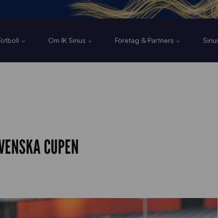
otboll
Om IK Sirius
Företag & Partners
Siri
SVENSKA CUPEN