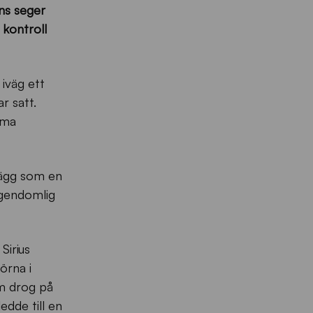
ns seger
 kontroll
 iväg ett
r satt.
mma
lägg som en
egendomlig
Sirius
örna i
om drog på
dde till en