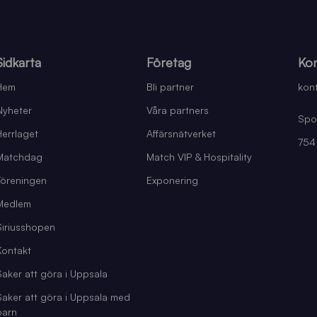
Sidkarta
Företag
Kon
Hem
Bli partner
kont
Nyheter
Våra partners
Spo
Herrlaget
Affärsnätverket
754
Matchdag
Match VIP & Hospitality
Föreningen
Exponering
Medlem
Siriusshopen
Kontakt
Saker att göra i Uppsala
Saker att göra i Uppsala med
barn