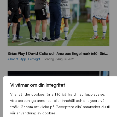
B
Sirius Play | David Celic och Andreas Engelmark inför Sirius-BP
B
2
Allmänt
,
App
,
Herrlaget
Söndag 9 Augusti 2026
6
0
8
0
Vi värnar om din integritet
3
K
Vi använder cookies för att förbättra din surfupplevelse,
A
visa personliga annonser eller innehåll och analysera vår
0
trafik. Genom att klicka på "Acceptera alla" samtycker du till
6
vår användning av cookies.
4