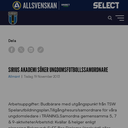
Home
»
News
»
Sirius Akademi söker ungdomsfotbollssamordnare
Dela
SIRIUS AKADEMI SÖKER UNGDOMSFOTBOLLSSAMORDNARE
Allmänt
Tisdag 19 November 2013
Arbetsuppgifter: Budbärare med utgångspunkt från TSW
Spelarutbildningsplan.Tillgång/resurs/samordnare för våra
ungdomsledare i TRÄNING.Samordna gemensamma 5, 7
& 9-aktiviteterArbetstid: Kvällar & helger enligt
planering.Bakgrund: SvFF Bas Diploma (önskvärt) eller