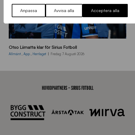
Anpassa
Avvisa alla
Acceptera alla
O
Otso Liimatta klar för Sirius Fotboll
L
_
Allmänt
,
App
,
Herrlaget
Fredag 7 Augusti 2026
h
e
m
s
i
HUVUDPARTNERS – SIRIUS FOTBOLL
d
a
n