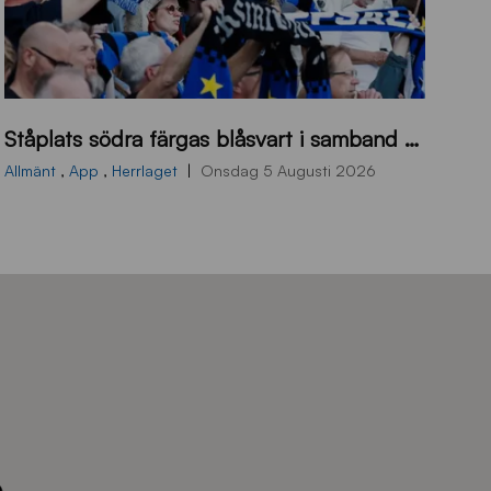
s
Ståplats södra färgas blåsvart i samband med nästa hemmamatch
ö
d
Allmänt
,
App
,
Herrlaget
Onsdag 5 Augusti 2026
r
a
-
s
t
å
_
2
0
2