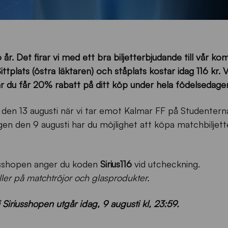
116 år. Det firar vi med ett bra biljetterbjudande till vår 
lats (östra läktaren) och ståplats kostar idag 116 kr. V
r du får 20% rabatt på ditt köp under hela födelsedage
m den 13 augusti när vi tar emot Kalmar FF på Studentern
en den 9 augusti har du möjlighet att köpa matchbiljette
riusshopen anger du koden
Sirius116
vid utcheckning.
ller på matchtröjor och glasprodukter.
 Siriusshopen utgår idag, 9 augusti kl, 23:59.