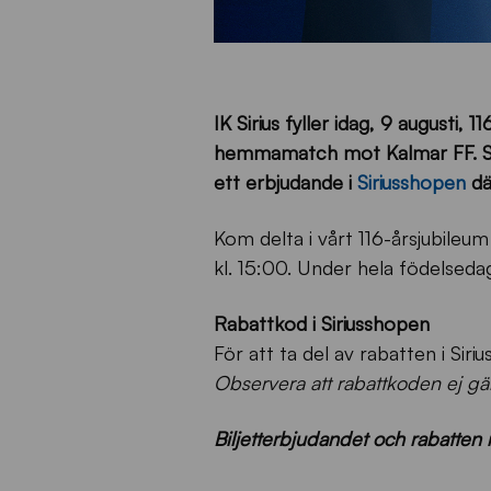
IK Sirius fyller idag, 9 augusti, 
hemmamatch mot Kalmar FF. Sittp
ett erbjudande i
Siriusshopen
dä
Kom delta i vårt 116-årsjubileu
kl. 15:00. Under hela födelsedag
Rabattkod i Siriusshopen
För att ta del av rabatten i Si
Observera att rabattkoden ej gä
Biljetterbjudandet och rabatten i