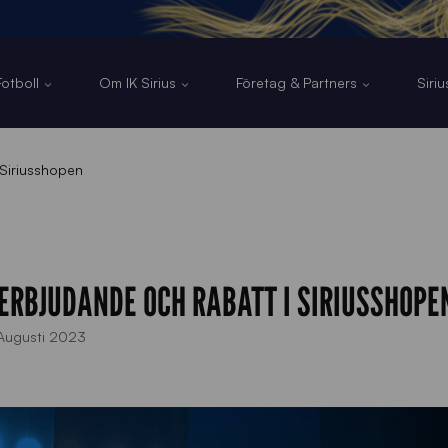
otboll
Om IK Sirius
Företag & Partners
Siri
i Siriusshopen
TTERBJUDANDE OCH RABATT I SIRIUSSHOPE
Augusti 2023