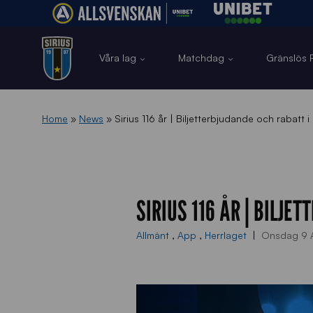
Våra lag
Matchdag
Gränslös F
Home
»
News
»
Sirius 116 år | Biljetterbjudande och rabatt 
SIRIUS 116 ÅR | BILJE
Allmänt
,
App
,
Herrlaget
Onsdag 9 