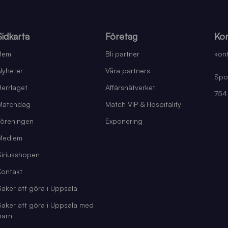
Sidkarta
Företag
Kon
Hem
Bli partner
kont
Nyheter
Våra partners
Spo
Herrlaget
Affärsnätverket
754
Matchdag
Match VIP & Hospitality
Föreningen
Exponering
Medlem
Siriusshopen
Kontakt
Saker att göra i Uppsala
Saker att göra i Uppsala med
barn