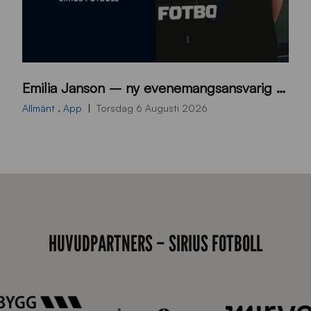
9
Emilia Janson – ny evenemangsansvarig för Sirius Fotboll
0
0
Allmänt
,
App
Torsdag 6 Augusti 2026
x
7
0
0
_
E
HUVUDPARTNERS – SIRIUS FOTBOLL
J