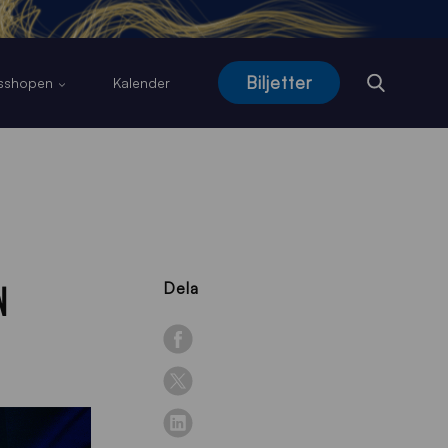
Biljetter
usshopen
Kalender
N
Dela