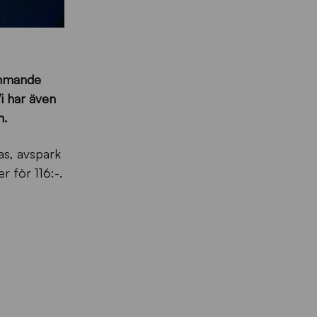
kommande
i har även
n.
as, avspark
r för 116:-.