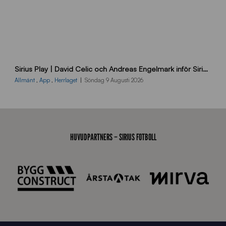
B
Sirius Play | David Celic och Andreas Engelmark inför Sirius-BP
B
2
Allmänt
,
App
,
Herrlaget
Söndag 9 Augusti 2026
6
0
8
0
3
HUVUDPARTNERS – SIRIUS FOTBOLL
K
A
0
6
4