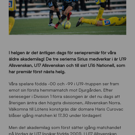
I helgen är det äntligen dags för seriepremiär för våra
äldre akademilag! De tre serierna Sirius medverkar i är U19
Allsvenskan, U17 Allsvenskan och till sist U16 Nationell, som
har premiär först nästa helg.
Våra spelare födda -00 och -99 i U19-truppen ser fram
emot sin första hemmamatch mot Djurgården. Efter
serieseger i Division 1 förra säsongen är det nu dags att
återigen äntra den högsta divisionen, Allsvenskan Norra.
Välkomna till Lötens konstgräs där domare Haris Curovac
blåser igång matchen kl 17.30 under lördagen!
Men det akademilag som först sätter igång matchandet
på lördag är U17 (pojkar födda 2001). I U17 Allsvenskan