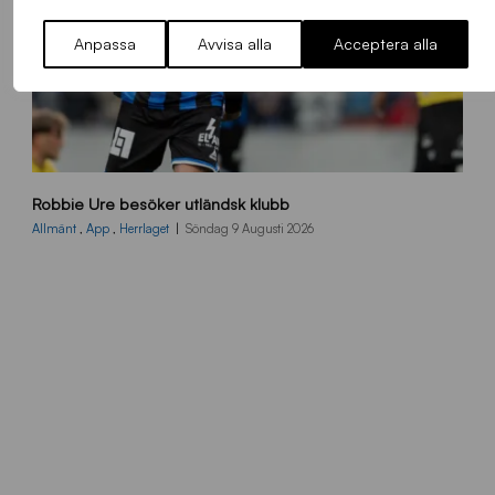
Anpassa
Avvisa alla
Acceptera alla
B
Robbie Ure besöker utländsk klubb
B
2
Allmänt
,
App
,
Herrlaget
Söndag 9 Augusti 2026
6
0
7
0
3
T
S
0
4
3