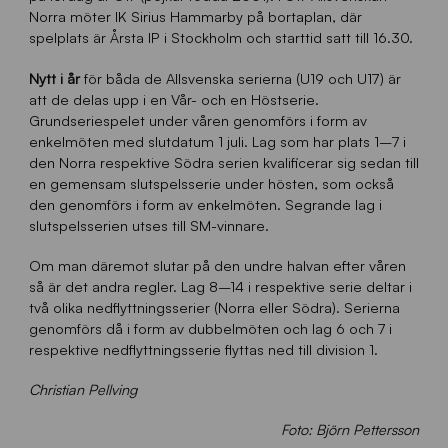
Norra möter IK Sirius Hammarby på bortaplan, där
spelplats är Årsta IP i Stockholm och starttid satt till 16.30.
Nytt i år
för båda de Allsvenska serierna (U19 och U17) är
att de delas upp i en Vår- och en Höstserie.
Grundseriespelet under våren genomförs i form av
enkelmöten med slutdatum 1 juli. Lag som har plats 1–7 i
den Norra respektive Södra serien kvalificerar sig sedan till
en gemensam slutspelsserie under hösten, som också
den genomförs i form av enkelmöten. Segrande lag i
slutspelsserien utses till SM-vinnare.
Om man däremot slutar på den undre halvan efter våren
så är det andra regler. Lag 8–14 i respektive serie deltar i
två olika nedflyttningsserier (Norra eller Södra). Serierna
genomförs då i form av dubbelmöten och lag 6 och 7 i
respektive nedflyttningsserie flyttas ned till division 1.
Christian Pellving
Foto: Björn Pettersson