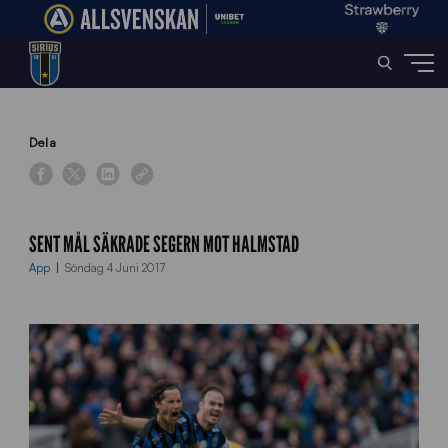
Home
»
News
»
Sent mål säkrade segern mot Halmstad
Dela
SENT MÅL SÄKRADE SEGERN MOT HALMSTAD
App
Söndag 4 Juni 2017