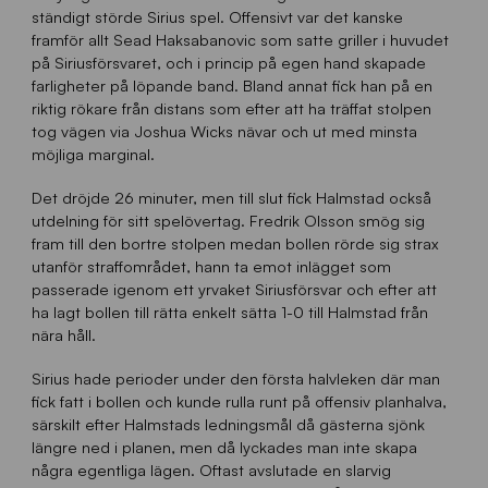
ständigt störde Sirius spel. Offensivt var det kanske
framför allt Sead Haksabanovic som satte griller i huvudet
på Siriusförsvaret, och i princip på egen hand skapade
farligheter på löpande band. Bland annat fick han på en
riktig rökare från distans som efter att ha träffat stolpen
tog vägen via Joshua Wicks nävar och ut med minsta
möjliga marginal.
Det dröjde 26 minuter, men till slut fick Halmstad också
utdelning för sitt spelövertag. Fredrik Olsson smög sig
fram till den bortre stolpen medan bollen rörde sig strax
utanför straffområdet, hann ta emot inlägget som
passerade igenom ett yrvaket Siriusförsvar och efter att
ha lagt bollen till rätta enkelt sätta 1-0 till Halmstad från
nära håll.
Sirius hade perioder under den första halvleken där man
fick fatt i bollen och kunde rulla runt på offensiv planhalva,
särskilt efter Halmstads ledningsmål då gästerna sjönk
längre ned i planen, men då lyckades man inte skapa
några egentliga lägen. Oftast avslutade en slarvig