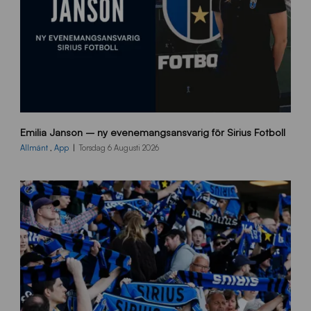
9
Emilia Janson – ny evenemangsansvarig för Sirius Fotboll
0
0
Allmänt
,
App
Torsdag 6 Augusti 2026
x
7
0
0
_
E
J