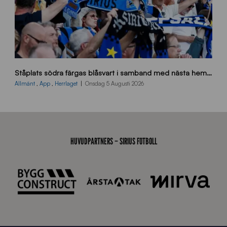
s
Ståplats södra färgas blåsvart i samband med nästa hemmamatch
ö
d
Allmänt
,
App
,
Herrlaget
Onsdag 5 Augusti 2026
r
a
-
s
t
HUVUDPARTNERS – SIRIUS FOTBOLL
å
_
2
0
2
6