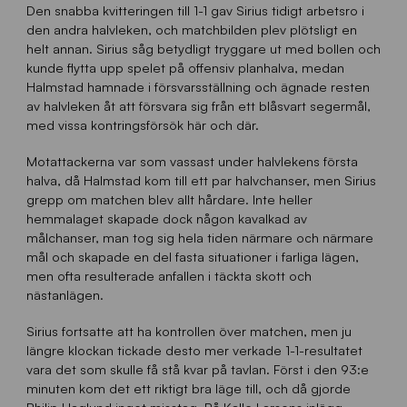
Den snabba kvitteringen till 1-1 gav Sirius tidigt arbetsro i
den andra halvleken, och matchbilden plev plötsligt en
helt annan. Sirius såg betydligt tryggare ut med bollen och
kunde flytta upp spelet på offensiv planhalva, medan
Halmstad hamnade i försvarsställning och ägnade resten
av halvleken åt att försvara sig från ett blåsvart segermål,
med vissa kontringsförsök här och där.
Motattackerna var som vassast under halvlekens första
halva, då Halmstad kom till ett par halvchanser, men Sirius
grepp om matchen blev allt hårdare. Inte heller
hemmalaget skapade dock någon kavalkad av
målchanser, man tog sig hela tiden närmare och närmare
mål och skapade en del fasta situationer i farliga lägen,
men ofta resulterade anfallen i täckta skott och
nästanlägen.
Sirius fortsatte att ha kontrollen över matchen, men ju
längre klockan tickade desto mer verkade 1-1-resultatet
vara det som skulle få stå kvar på tavlan. Först i den 93:e
minuten kom det ett riktigt bra läge till, och då gjorde