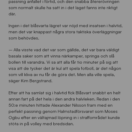
passning anfallet i förtid, och den snabba återerövringen
som normalt skulle ha satt in i det laget fanns inte riktigt
där.
Ingen i det blåsvarta lägret var nöjd med insatsen i halvtid,
men det var knappast några stora taktiska överläggningar
som behövdes.
– Alla visste vad det var som gällde, det var bara väldigt
basala saker som att vinna närkamper, springa och slå
bollen till varandra. Vi sa att alla får tio minuter på sig att
visa att de tycker det är kul att spela fotboll, är det någon
som vill kliva av nu får de göra det. Men alla ville spela,
säger Kim Bergstrand.
Efter att ha samlat sig i halvtid fick Blåsvart snabbt en helt
annan fart på det hela i den andra halvleken. Redan i den
50:e minuten hittade Alexander Nilsson fram med en
perfekt passning genom Halmstadförsvaret som Moses
Ogbu efter en vältajmad löpning in i straffområdet kunde
stöta in på volley med bredsidan.