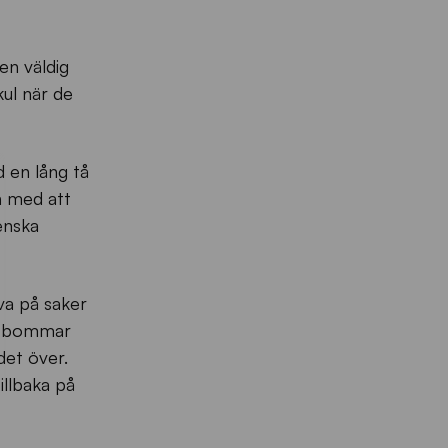
en väldig
kul när de
d en lång tå
ch med att
venska
va på saker
pe bommar
det över.
illbaka på