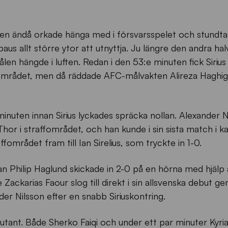
en ändå orkade hänga med i försvarsspelet och stundtals
paus allt större ytor att utnyttja. Ju längre den andra hal
en hängde i luften. Redan i den 53:e minuten fick Sirius 
ffområdet, men då räddade AFC-målvakten Alireza Haghig
e minuten innan Sirius lyckades spräcka nollan. Alexander N
 Thor i straffområdet, och han kunde i sin sista match i k
fområdet fram till Ian Sirelius, som tryckte in 1-0.
an Philip Haglund skickade in 2-0 på en hörna med hjälp 
 Zackarias Faour slog till direkt i sin allsvenska debut g
er Nilsson efter en snabb Siriuskontring.
utant. Både Sherko Faiqi och under ett par minuter Kyri