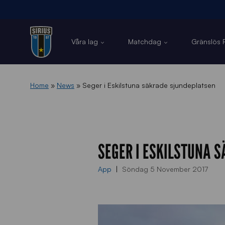
Våra lag
Matchdag
Gränslös F
Home
»
News
»
Seger i Eskilstuna säkrade sjundeplatsen
SEGER I ESKILSTUNA 
App
Söndag 5 November 2017