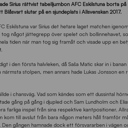
de Sirius rättvist tabelljumbon AFC Eskilstuna borta på 
 Blåsvart slutar på en sjundeplats i Allsvenskan 2017.
FC Eskilstuna var Sirius det hetare laget matchen igeno
 tog något jättegrepp över spelet och bollinnehavet, so
ela tiden när man tog sig framåt och visade upp en bet
.
igt i den första halvleken, då Saša Matic skar in i banan
en närmsta stolpen, men annars hade Lukas Jonsson en re
 gällde i chansväg. Vad som kändes som ett dussintal hörn
tade gång på gång i djupled och Sam Lundholm och Elia
a farliga inspel från sina respektive kantpositioner. All
 kom till avslut från bara någon meters håll framför må
r. Den gången hamnade dock ett försvararben i vägen o