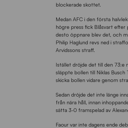
blockerade skottet.
Medan AFC i den första halvlek
högre press fick Blåsvart efter 
desto öppnare blev det, och mål
Philip Haglund revs ned i stra
Arvidssons straff.
Istället dröjde det till den 73:
släppte bollen till Niklas Busch
skicka bollen vidare genom straf
Sedan dröjde det inte länge inn
från nära håll, innan inhoppande
sätta 3-0 framspelad av Alexand
Faour var inte dagens ende deb