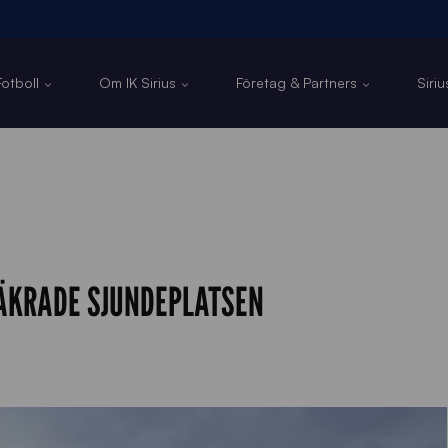
otboll
Om IK Sirius
Företag & Partners
Siri
SÄKRADE SJUNDEPLATSEN