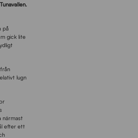
Tunavallen.
m på
m gick lite
ydligt
 från
lativt lugn
or
s
ra närmast
l efter ett
ch