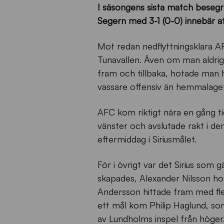
I säsongens sista match besegra
Segern med 3-1 (0-0) innebär att
Mot redan nedflyttningsklara A
Tunavallen. Även om man aldrig
fram och tillbaka, hotade man h
vassare offensiv än hemmalaget
AFC kom riktigt nära en gång tid
vänster och avslutade rakt i d
eftermiddag i Siriusmålet.
För i övrigt var det Sirius som
skapades, Alexander Nilsson ho
Andersson hittade fram med fler
ett mål kom Philip Haglund, som
av Lundholms inspel från höge