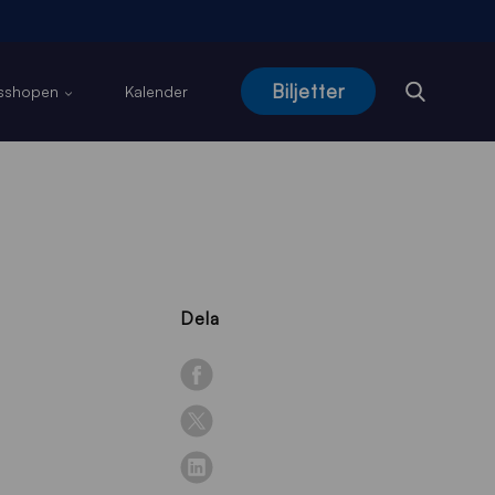
Biljetter
usshopen
Kalender
Dela