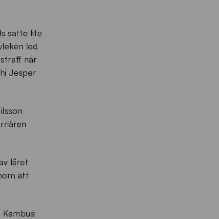
 satte lite
vleken led
straff när
hi Jesper
ilsson
arriären
av låret
enom att
a Kambusi