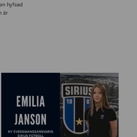
 en hyfsad
n är