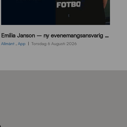
9
Emilia Janson – ny evenemangsansvarig för Sirius Fotboll
0
0
Allmänt
,
App
Torsdag 6 Augusti 2026
x
7
0
0
_
E
J