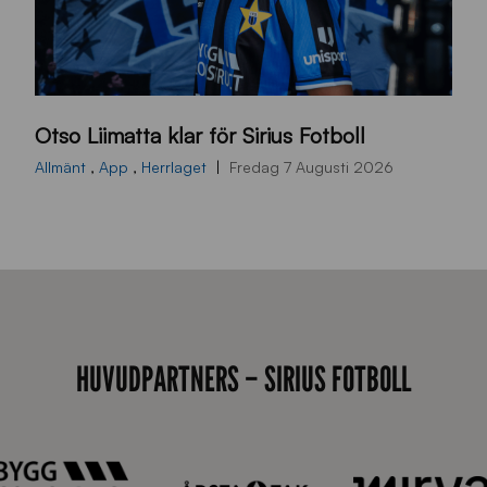
O
Otso Liimatta klar för Sirius Fotboll
L
_
Allmänt
,
App
,
Herrlaget
Fredag 7 Augusti 2026
h
e
m
s
i
d
HUVUDPARTNERS – SIRIUS FOTBOLL
a
n