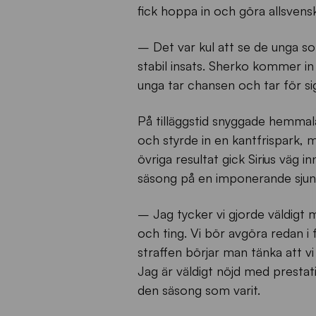
fick hoppa in och göra allsvens
– Det var kul att se de unga 
stabil insats. Sherko kommer in 
unga tar chansen och tar för si
På tilläggstid snyggade hemmalag
och styrde in en kantfrispark, m
övriga resultat gick Sirius väg 
säsong på en imponerande sjund
– Jag tycker vi gjorde väldigt 
och ting. Vi bör avgöra redan i
straffen börjar man tänka att v
Jag är väldigt nöjd med prestat
den säsong som varit.