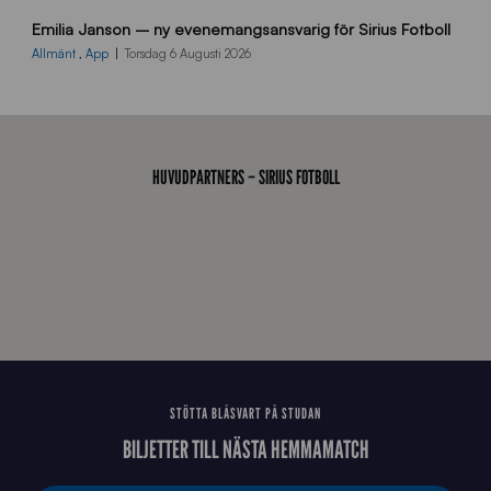
9
Emilia Janson – ny evenemangsansvarig för Sirius Fotboll
0
0
Allmänt
,
App
Torsdag 6 Augusti 2026
x
7
0
0
_
HUVUDPARTNERS – SIRIUS FOTBOLL
E
J
STÖTTA BLÅSVART PÅ STUDAN
BILJETTER TILL NÄSTA HEMMAMATCH