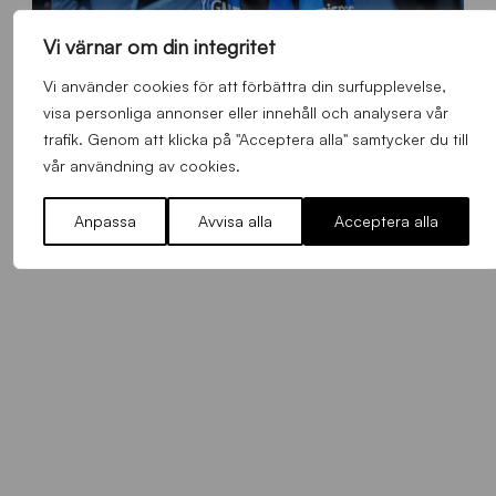
Vi värnar om din integritet
O
Otso Liimatta klar för Sirius Fotboll
L
Vi använder cookies för att förbättra din surfupplevelse,
_
Allmänt
,
App
,
Herrlaget
Fredag 7 Augusti 2026
visa personliga annonser eller innehåll och analysera vår
h
trafik. Genom att klicka på "Acceptera alla" samtycker du till
e
vår användning av cookies.
m
s
Anpassa
Avvisa alla
Acceptera alla
i
d
a
n