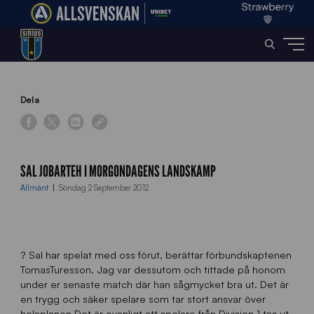
Home
»
News
»
Sal Jobarteh i morgondagens landskamp
Dela
SAL JOBARTEH I MORGONDAGENS LANDSKAMP
Allmänt
Söndag 2 September 2012
? Sal har spelat med oss förut, berättar förbundskaptenen
TomasTuresson. Jag var dessutom och tittade på honom
under er senaste match där han sågmycket bra ut. Det är
en trygg och säker spelare som tar stort ansvar över
helaplanen.Det är ovanligt att spelare från Division 1 tas ut