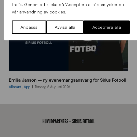
d
trafik. Genom att klicka på "Acceptera alla" samtycker du till
a
vår användning av cookies.
n
Anpassa
Avvisa alla
Acceptera alla
9
Emilia Janson – ny evenemangsansvarig för Sirius Fotboll
0
0
Allmänt
,
App
Torsdag 6 Augusti 2026
x
7
0
0
_
HUVUDPARTNERS – SIRIUS FOTBOLL
E
J