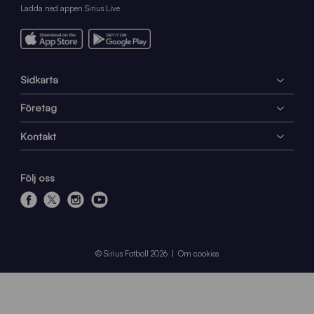
Ladda ned appen Sirius Live
Sidkarta
Företag
Kontakt
Följ oss
f
x
i
y
a
n
o
c
s
u
e
t
t
© Sirius Fotboll 2026
Om cookies
b
a
u
o
g
b
o
r
e
k
a