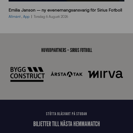
9
Emilia Janson – ny evenemangsansvarig för Sirius Fotboll
0
0
Allmänt
,
App
Torsdag 6 Augusti 2026
x
7
0
0
_
HUVUDPARTNERS – SIRIUS FOTBOLL
E
J
STÖTTA BLÅSVART PÅ STUDAN
BILJETTER TILL NÄSTA HEMMAMATCH