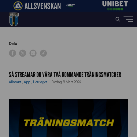
Home
»
News
»
Så streamar du våra två kommande träningsmatcher
Dela
SÅ STREAMAR DU VÅRA TVÅ KOMMANDE TRÄNINGSMATCHER
Allmänt
,
App
,
Herrlaget
Fredag 8 Mars 2024