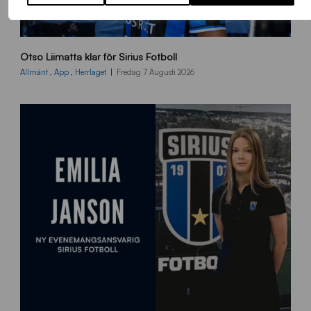
O
Otso Liimatta klar för Sirius Fotboll
L
_
Allmänt
,
App
,
Herrlaget
Fredag 7 Augusti 2026
h
e
m
s
i
d
a
n