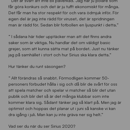
” Det är svårt att inte bli påverkad. Jag har ju polare som
får göra konkurs och det är ju tufft ekonomiskt för många.
Det får man ha stor respekt för och vara ödmjuk inför. För
egen del är jag inte rädd för viruset, det är spridningen
man är rädd för. Sedan blir fotbollen en ljuspunkt i detta.”
” I sådana här tider upptäcker man att det finns andra
saker som är viktiga. Nu handlar det om väldigt basic
grejer, som att kunna sätta mat på bordet. Just nu tänker
jag på samhället i stort och hur Sirius ska klara detta.”
Hur tänker du runt säsongen?
” Allt förändras så snabbt. Förmodligen kommer 50-
personers förbudet hålla i sig och då blir de svårt för oss
att spela matcher och spelar vi matcher så blir det utan
publik och blir det så är det många klubbar som inte
kommer klara sig. Sådant tänker jag så klart på. Men jag är
optimist och hoppas det planar ut i juni så kanske vi kan
dra igång i juli. Man kan ju inte gräva ner sig helt.”
Vad ser du när du ser Sirius 2020?