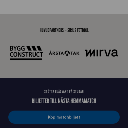
x
7
0
0
_
HUVUDPARTNERS – SIRIUS FOTBOLL
E
J
STÖTTA BLÅSVART PÅ STUDAN
BILJETTER TILL NÄSTA HEMMAMATCH
Köp matchbiljett