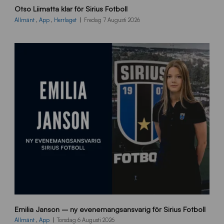
Otso Liimatta klar för Sirius Fotboll
L
_
Allmänt
,
App
,
Herrlaget
Fredag 7 Augusti 2026
h
e
m
s
i
d
a
n
9
Emilia Janson – ny evenemangsansvarig för Sirius Fotboll
0
0
Allmänt
,
App
Torsdag 6 Augusti 2026