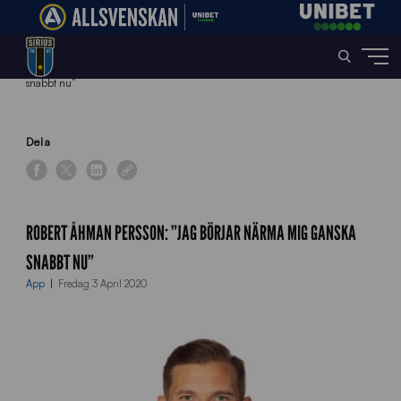
Home
»
News
»
Robert Åhman Persson: ”Jag börjar närma mig ganska
snabbt nu”
Dela
ROBERT ÅHMAN PERSSON: ”JAG BÖRJAR NÄRMA MIG GANSKA
SNABBT NU”
App
Fredag 3 April 2020