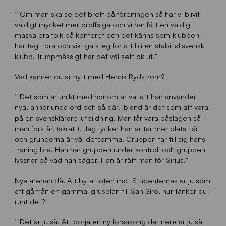
” Om man ska se det brett på föreningen så har vi blivit
väldigt mycket mer proffsiga och vi har fått en väldig
massa bra folk på kontoret och det känns som klubben
har tagit bra och viktiga steg för att bli en stabil allsvensk
klubb. Truppmässigt har det väl sett ok ut.”
Vad känner du är nytt med Henrik Rydström?
” Det som är unikt med honom är väl att han använder
nya, annorlunda ord och så där. Ibland är det som att vara
på en svensklärare-utbildning. Man får vara påslagen så
man förstår. (skratt). Jag tycker han är tar mer plats i år
och grunderna är väl detsamma. Gruppen tar till sig hans
träning bra. Han har gruppen under kontroll och gruppen
lyssnar på vad han säger. Han är rätt man för Sirius.”
Nya arenan då. Att byta Löten mot Studenternas är ju som
att gå från en gammal grusplan till San Siro, hur tänker du
runt det?
” Det är ju så. Att börja en ny försäsong där nere är ju så