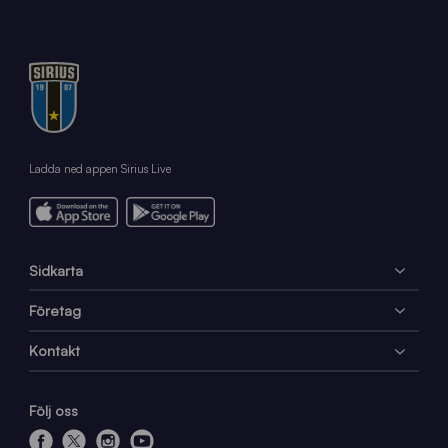
Ladda ned appen Sirius Live
Sidkarta
Företag
Kontakt
Följ oss
f
x
i
y