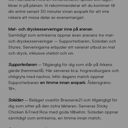
kliver in på planen. Vi rekommenderar att du kommer till
din entré senast 30 minuter innan avspark för att inte
riskera att missa delar av evenemanget.
Mat- och dryckesserveringar inne på arenan
Samtidigt som entréerna öppnar även arenans tre mat-
och dryckesserveringar – Supporterbaren, Solsidan och
Stures. Serveringarna erbjuder ett varierat utbud av mat
och dryck, inklusive starköl och vin.
Supporterbaren
– Tillgänglig för dig som står på Arkens
gärde (hemmastå). Här serveras bl.a. högrevsburgare och
chiligryta med nachos. Inför dagens match öppnar
Supporterbaren
en timme innan
avspark
. Åldersgräns:
18+.
Solsidan
– Beläget ovanför Brasserie21 och tillgängligt för
dig som sitter på den östra läktaren. Serveras Sticky
Chicken & Fried Rice med goda tillbehör. Solsidan öppnar
samtidigt som entréerna, en timme innan match.