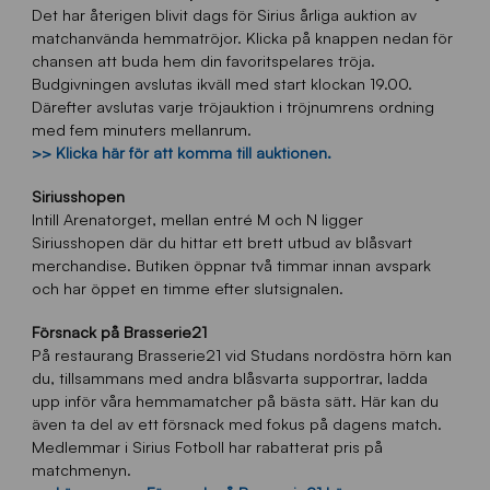
Det har återigen blivit dags för Sirius årliga auktion av
matchanvända hemmatröjor. Klicka på knappen nedan för
chansen att buda hem din favoritspelares tröja.
Budgivningen avslutas ikväll med start klockan 19.00.
Därefter avslutas varje tröjauktion i tröjnumrens ordning
med fem minuters mellanrum.
>> Klicka här för att komma till auktionen.
Siriusshopen
Intill Arenatorget, mellan entré M och N ligger
Siriusshopen där du hittar ett brett utbud av blåsvart
merchandise. Butiken öppnar två timmar innan avspark
och har öppet en timme efter slutsignalen.
Försnack på Brasserie21
På restaurang Brasserie21 vid Studans nordöstra hörn kan
du, tillsammans med andra blåsvarta supportrar, ladda
upp inför våra hemmamatcher på bästa sätt. Här kan du
även ta del av ett försnack med fokus på dagens match.
Medlemmar i Sirius Fotboll har rabatterat pris på
matchmenyn.