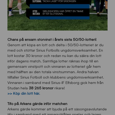
Chans på ensam storvinst i årets sista 50/50-lotteri!
Genom att köpa en lott och delta i 50/50-lotteriet är du
med och stöttar Sirius Fotbolls ungdomsverksamhet. En
lott kostar 30 kronor och redan nu kan du säkra din lott
inför dagens match. Samtliga lotter räknas ihop till en
gemensam vinstpott och vinnaren av lotteriet går hem
med hälften av den totala vinstsumman. Andra halvan
tillfaller Sirius Fotboll och klubbens ungdomsverksamhet.
Vinnaren i samband med Sirius-IF Elfsborg gick hem från
Studan hela
38 265 kronor
rikare!
>> Köp din lott här.
Tifo på Arkens gärde inför matchen
Arkens gärde kommer att bjuda på ett säsongsavslutande
tifo i samband med att inmarschlåten spelas och lagen