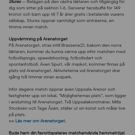
Stures
– Belägen på den västra läktaren och tillgänglig för
dig som sitter på sektion 1-6. Serverar tacobuffé för 149
kronor och barn upp till 7 år äter gratis i betalande vuxens
sällskap. Stures öppnar samtidigt som entréerna, en
timme innan match.
Uppvärmning på Arenatorget
På Arenatorget, strax intill Brasserie21, bakom den norra
läktaren, kommer du kunna värma upp inför matchen med
fotbollspingis, speedshooting, fotbollsdart och
spontanfotboll. Även Spurt, vår maskot, kommer finnas på
plats vid Arenatorget. Aktiviteterna vid Arenatorget drar
igång två timmar innan avspark.
Inför dagens match öppnar även Uppsala Arenor och
fastigheter upp sin lokal, ”Möjligheternas plats”, som ligger
i anslutning till Arenatorget. Två Uppsalakonstnärer, Milla
Stocksén och Tage Åsén, ställer ut sin konst och målar live
på plats.
>> Läs mer om Arenatorget.
Buda hem din favoritspelares matchanvända hemmatröja!