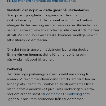
>> Läs mer om Försnack på Brasserie21 här.
Väskförbudet slopat – detta gäller på Studenternas
Som polismyndigheten tidigare meddelat har
väskförbudet upphört. Detta innebär att du, vid behov,
återigen får ha med dig en liten väska in på Studenternas
när Sirius spelar. Väskans storlek får inte överskrida måtten
40x40x20 och av säkerhetsskäl kommer samtliga väskor
att visiteras vid entréerna.
Om det inte är absolut nödvändigt ber vi dig dock att
lämna väskan hemma
, detta för att underlätta och
påskynda insläppet till arenan.
Parkering
Det finns inga parkeringsplatser i direkt anslutning till
arenan. Vi rekommenderar därför att du lämnar bilen på
annan plats i centrum. I närheten av Studenternas finns
bland annat Akademiska Sjukhusets parkeringshus strax
norr om arenan samt
Studenternas IP Parkering
som
ligger 6-7 minuters promenad från Studenternas.