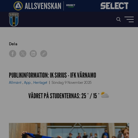
Home
»
News
»
Publikinformation: IK Sirius – IFK Värnamo
Dela
PUBLIKINFORMATION: IK SIRIUS - IFK VÄRNAMO
Allmänt
,
App
,
Herrlaget
Söndag 9 November 2025
VÄDRET PÅ STUDENTERNAS:
25
° /
15
°