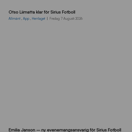
O
Otso Liimatta klar för Sirius Fotboll
L
_
Allmänt
,
App
,
Herrlaget
Fredag 7 Augusti 2026
h
e
m
s
i
d
a
n
9
Emilia Janson – ny evenemangsansvarig för Sirius Fotboll
0