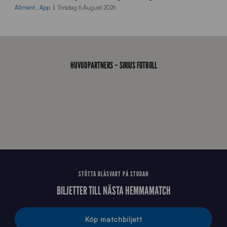
0
Allmänt
,
App
Torsdag 6 Augusti 2026
x
7
0
0
_
HUVUDPARTNERS – SIRIUS FOTBOLL
E
J
STÖTTA BLÅSVART PÅ STUDAN
BILJETTER TILL NÄSTA HEMMAMATCH
Köp matchbiljett