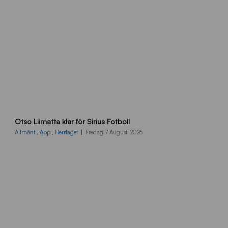
O
Otso Liimatta klar för Sirius Fotboll
L
_
Allmänt
,
App
,
Herrlaget
Fredag 7 Augusti 2026
h
e
m
s
i
d
a
n