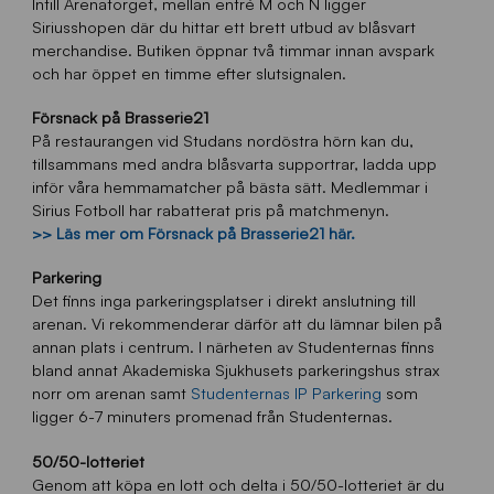
Intill Arenatorget, mellan entré M och N ligger
Siriusshopen där du hittar ett brett utbud av blåsvart
merchandise. Butiken öppnar två timmar innan avspark
och har öppet en timme efter slutsignalen.
Försnack på Brasserie21
På restaurangen vid Studans nordöstra hörn kan du,
tillsammans med andra blåsvarta supportrar, ladda upp
inför våra hemmamatcher på bästa sätt. Medlemmar i
Sirius Fotboll har rabatterat pris på matchmenyn.
>> Läs mer om Försnack på Brasserie21 här.
Parkering
Det finns inga parkeringsplatser i direkt anslutning till
arenan. Vi rekommenderar därför att du lämnar bilen på
annan plats i centrum. I närheten av Studenternas finns
bland annat Akademiska Sjukhusets parkeringshus strax
norr om arenan samt
Studenternas IP Parkering
som
ligger 6-7 minuters promenad från Studenternas.
50/50-lotteriet
Genom att köpa en lott och delta i 50/50-lotteriet är du