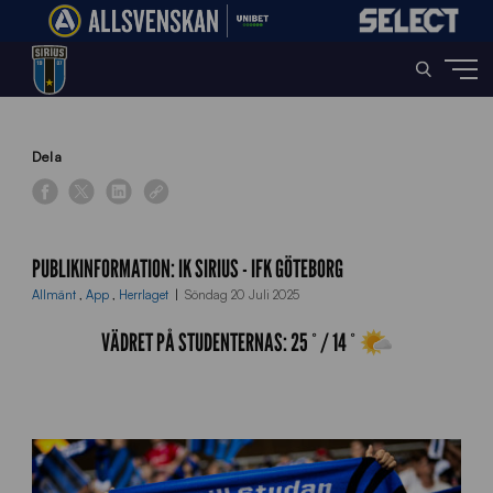
Home
»
News
»
Publikinformation: IK Sirius – IFK Göteborg
Dela
PUBLIKINFORMATION: IK SIRIUS - IFK GÖTEBORG
Allmänt
,
App
,
Herrlaget
Söndag 20 Juli 2025
VÄDRET PÅ STUDENTERNAS:
25
° /
14
°