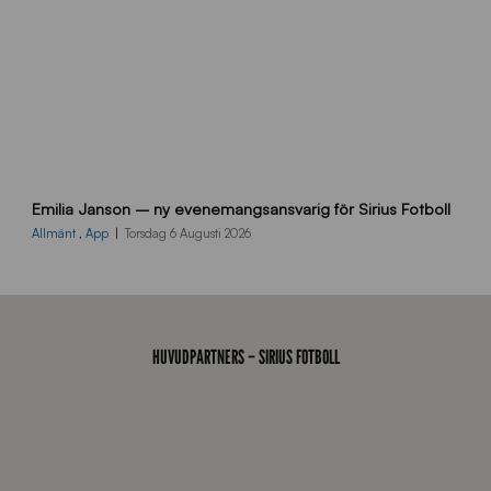
9
Emilia Janson – ny evenemangsansvarig för Sirius Fotboll
0
0
Allmänt
,
App
Torsdag 6 Augusti 2026
x
7
0
0
_
HUVUDPARTNERS – SIRIUS FOTBOLL
E
J