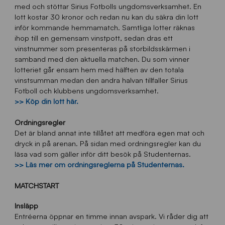
med och stöttar Sirius Fotbolls ungdomsverksamhet. En
lott kostar 30 kronor och redan nu kan du säkra din lott
inför kommande hemmamatch. Samtliga lotter räknas
ihop till en gemensam vinstpott, sedan dras ett
vinstnummer som presenteras på storbildsskärmen i
samband med den aktuella matchen. Du som vinner
lotteriet går ensam hem med hälften av den totala
vinstsumman medan den andra halvan tillfaller Sirius
Fotboll och klubbens ungdomsverksamhet.
>> Köp din lott här.
Ordningsregler
Det är bland annat inte tillåtet att medföra egen mat och
dryck in på arenan. På sidan med ordningsregler kan du
läsa vad som gäller inför ditt besök på Studenternas.
>> Läs mer om ordningsreglerna på Studenternas.
MATCHSTART
Insläpp
Entréerna öppnar en timme innan avspark. Vi råder dig att