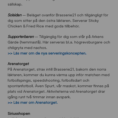
sällskap.
Solsidan
– Beläget ovanför Brasserie21 och tillgängligt för
dig som sitter på den östra läktaren. Serverar Sticky
Chicken & Fried Rice med goda tillbehör.
Supporterbaren
– Tillgänglig för dig som står på Arkens
Gärde (hemmastå). Här serveras bl.a. högrevsburgare och
chiligryta med nachos.
>> Läs mer om de nya serveringskoncepten.
Arenatorget
På Arenatorget, strax intill Brasserie21, bakom den norra
läktaren, kommer du kunna värma upp inför matchen med
fotbollspingis, speedshooting, fotbollsdart och
spontanfotboll. Även Spurt, vår maskot, kommer finnas på
plats vid Arenatorget. Aktiviteterna vid Arenatorget drar
igång runt två timmar innan avspark.
>> Läs mer om Arenatorget.
Siriusshopen