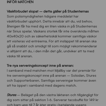
INFÖR MATCHEN
Väskförbudet slopat – detta gäller på Studenternas
Som polismyndigheten tidigare meddelat har
väskförbudet upphört. Detta innebär att du, vid behov,
återigen får ha med dig en liten väska in på Studenternas
när Sirius spelar. Väskans storlek får inte överskrida måtten
40x40x20 och av säkerhetsskäl kommer samtliga väskor
att visiteras vid entréerna. För att insläppet till arenan ska
gå så snabbt och smidigt till som möjligt rekommenderar
vi alltjämt att du, i den mån det går, undviker att ta med
väska till arenan.
Tre nya serveringskoncept inne på arenan:
I samband med matchen mot Mjällby var det premiär för
tre serveringskoncept inne på arenan – Solsidan, Stures
och Supporterbaren. Samtliga serveringar kommer även
att ha öppet i samband med dagens match.
Stures
– Beläget på den västra läktaren och tillgängligt för
dig som sitter på sektion 1-6. Serverar tacobuffé för 149 kr
och barn upp till 7 år äter gratis i betalande vuxens