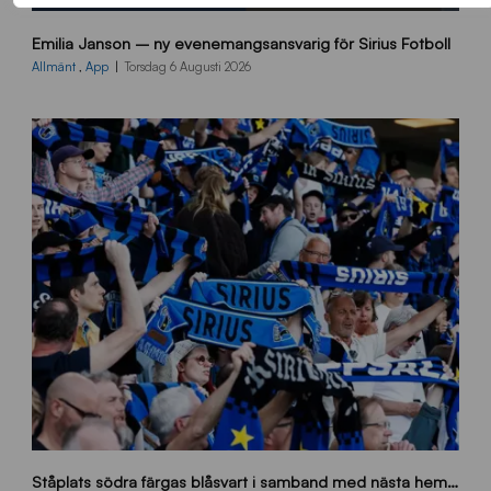
9
Emilia Janson – ny evenemangsansvarig för Sirius Fotboll
0
0
Allmänt
,
App
Torsdag 6 Augusti 2026
x
7
0
0
_
E
J
s
Ståplats södra färgas blåsvart i samband med nästa hemmamatch
ö