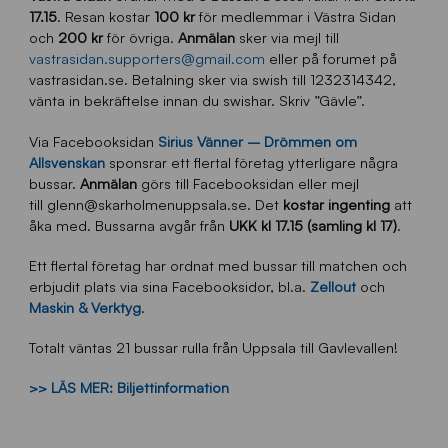
17.15
. Resan kostar
100 kr
för medlemmar i Västra Sidan
och
200 kr
för övriga.
Anmälan
sker via mejl till
vastrasidan.supporters@gmail.com
eller på forumet på
vastrasidan.se. Betalning sker via swish till 1232314342,
vänta in bekräftelse innan du swishar. Skriv ”Gävle”.
Via Facebooksidan
Sirius Vänner – Drömmen om
Allsvenskan
sponsrar ett flertal företag ytterligare några
bussar.
Anmälan
görs till Facebooksidan eller mejl
till glenn@skarholmenuppsala.se. Det
kostar ingenting
att
åka med. Bussarna avgår från
UKK kl 17.15 (samling kl 17)
.
Ett flertal företag har ordnat med bussar till matchen och
erbjudit plats via sina Facebooksidor, bl.a.
Zellout
och
Maskin & Verktyg
.
Totalt väntas 21 bussar rulla från Uppsala till Gavlevallen!
>> LÄS MER: Biljettinformation