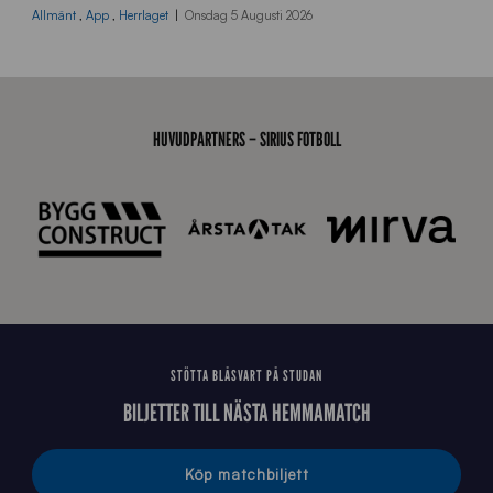
d
Allmänt
,
App
,
Herrlaget
Onsdag 5 Augusti 2026
r
a
-
s
t
HUVUDPARTNERS – SIRIUS FOTBOLL
å
_
2
0
2
6
STÖTTA BLÅSVART PÅ STUDAN
BILJETTER TILL NÄSTA HEMMAMATCH
Köp matchbiljett