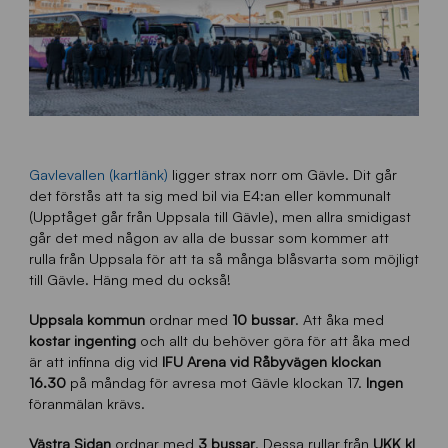
Gavlevallen (kartlänk)
ligger strax norr om Gävle. Dit går
det förstås att ta sig med bil via E4:an eller kommunalt
(Upptåget går från Uppsala till Gävle), men allra smidigast
går det med någon av alla de bussar som kommer att
rulla från Uppsala för att ta så många blåsvarta som möjligt
till Gävle. Häng med du också!
Uppsala kommun
ordnar med
10 bussar
. Att åka med
kostar ingenting
och allt du behöver göra för att åka med
är att infinna dig vid
IFU Arena vid Råbyvägen klockan
16.30
på måndag för avresa mot Gävle klockan 17.
Ingen
föranmälan krävs.
Västra Sidan
ordnar med
3 bussar
. Dessa rullar från
UKK kl