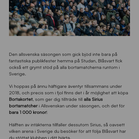
Den allsvenska säsongen som gick bjöd inte bara på
fantastiska publikfester hemma på Studan, Blåsvart fick
också ett grymt stöd på alla bortamatcherna runtom i
Sverige.
Vi hoppas på ännu häftigare äventyr tillsammans under
2018, och precis som i fjol finns det i år möjlighet att köpa
Bortakortet
, som ger dig tillträde till
alla Sirius
bortamatcher
i Allsvenskan under säsongen, och det för
bara 1 000 kronor
!
Hälften av intäkterna tillfaller dessutom Sirius, så oavsett
vilken arena i Sverige du besöker för att följa Blåsvart har
du stöttat klubben i ditt hjärta.