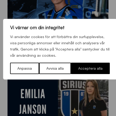
Vi värnar om din integritet
Vi använder cookies för att förbättra din surfupplevelse,
visa personliga annonser eller innehåll och analysera vår
O
trafik. Genom att klicka på "Acceptera alla" samtycker du till
Otso Liimatta klar för Sirius Fotboll
L
vår användning av cookies.
_
Allmänt
,
App
,
Herrlaget
Fredag 7 Augusti 2026
h
e
Anpassa
Avvisa alla
Acceptera alla
m
s
i
d
a
n