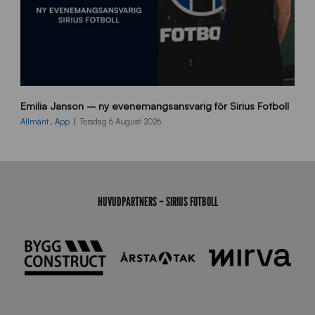
9
Emilia Janson – ny evenemangsansvarig för Sirius Fotboll
0
0
Allmänt
,
App
Torsdag 6 Augusti 2026
x
7
0
0
_
HUVUDPARTNERS – SIRIUS FOTBOLL
E
J