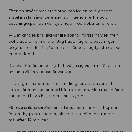
Efter en smånervös start stod han för en rakt igenom
stabil insats, såväl defensivt som genom ett modigt
passningsspel, och var själv nöjd med debuten efteråt.
– Det kändes bra, jag var lite spänd i första halvlek men
det släppte helt i andra. Jag hade några felpassningar i
början, men det är sådant som händer. Jag tyckte det var
en bra debut.
Det var förstås en del nytt att vänja sig vid, framför allt en
annan nivå än vad han är van vid.
– Det går snabbare, men samtidigt är det enklare att
spela när man spelar med bättre spelare. Men man måste
vara alert i huvudet, säger Linus Nygren.
För nye anfallaren
Zackarias Faour, som kom in i truppen
för en dryg vecka sedan, blev det succé direkt med ett
mål efter 19 minuter.
– Det är jätteskönt. Man kommer in snabbare i det, det är