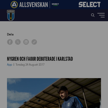
Home
»
News
»
Nygren och Faour debuterade i Karlstad
Dela
NYGREN OCH FAOUR DEBUTERADE I KARLSTAD
App
Torsdag 24 Augusti 2017