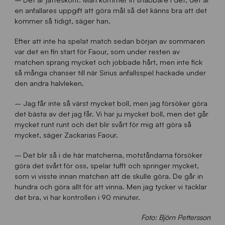
en anfallares uppgift att göra mål så det känns bra att det
kommer så tidigt, säger han.
Efter att inte ha spelat match sedan början av sommaren
var det en fin start för Faour, som under resten av
matchen sprang mycket och jobbade hårt, men inte fick
så många chanser till när Sirius anfallsspel hackade under
den andra halvleken.
– Jag får inte så värst mycket boll, men jag försöker göra
det bästa av det jag får. Vi har ju mycket boll, men det går
mycket runt runt och det blir svårt för mig att göra så
mycket, säger Zackarias Faour.
– Det blir så i de här matcherna, motståndarna försöker
göra det svårt för oss, spelar tufft och springer mycket,
som vi visste innan matchen att de skulle göra. De går in
hundra och göra allt för att vinna. Men jag tycker vi tacklar
det bra, vi har kontrollen i 90 minuter.
Foto: Björn Pettersson