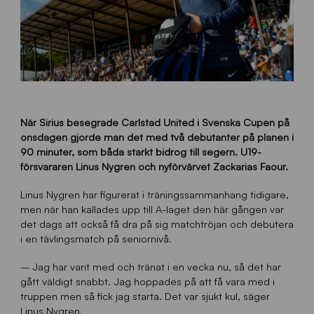
När Sirius besegrade Carlstad United i Svenska Cupen på
onsdagen gjorde man det med två debutanter på planen i
90 minuter, som båda starkt bidrog till segern. U19-
försvararen Linus Nygren och nyförvärvet Zackarias Faour.
Linus Nygren har figurerat i träningssammanhang tidigare,
men när han kallades upp till A-laget den här gången var
det dags att också få dra på sig matchtröjan och debutera
i en tävlingsmatch på seniornivå.
– Jag har varit med och tränat i en vecka nu, så det har
gått väldigt snabbt. Jag hoppades på att få vara med i
truppen men så fick jag starta. Det var sjukt kul, säger
Linus Nygren.