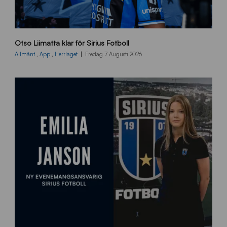
O
Otso Liimatta klar för Sirius Fotboll
L
_
Allmänt
,
App
,
Herrlaget
Fredag 7 Augusti 2026
h
e
m
s
i
d
a
n