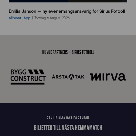
9
Emilia Janson – ny evenemangsansvarig för Sirius Fotboll
0
0
Allmänt
,
App
Torsdag 6 Augusti 2026
x
7
0
0
_
HUVUDPARTNERS – SIRIUS FOTBOLL
E
J
STÖTTA BLÅSVART PÅ STUDAN
BILJETTER TILL NÄSTA HEMMAMATCH