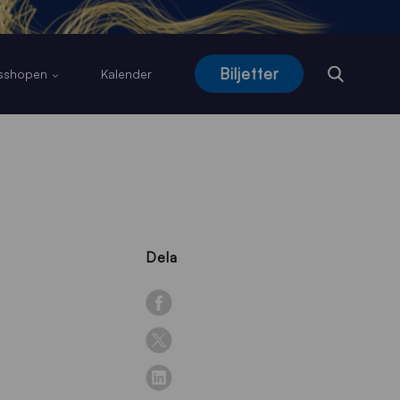
Biljetter
usshopen
Kalender
Dela