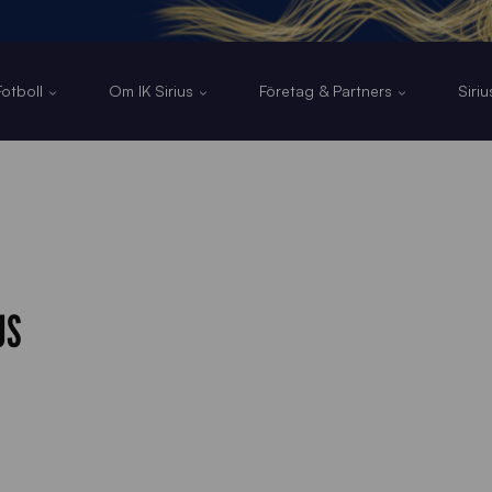
otboll
Om IK Sirius
Företag & Partners
Siri
US