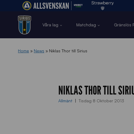
Våra lag
Matchdag
Gränslös F
Home
»
News
»
Niklas Thor till Sirius
NIKLAS THOR TILL SIRI
Allmänt
Tisdag 8 Oktober 2013