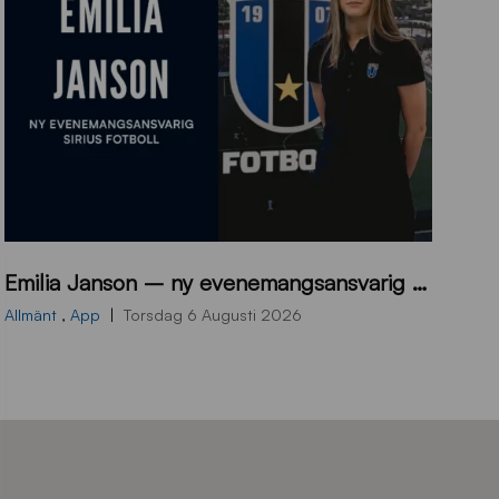
9
Emilia Janson – ny evenemangsansvarig för Sirius Fotboll
0
0
Allmänt
,
App
Torsdag 6 Augusti 2026
x
7
0
0
_
E