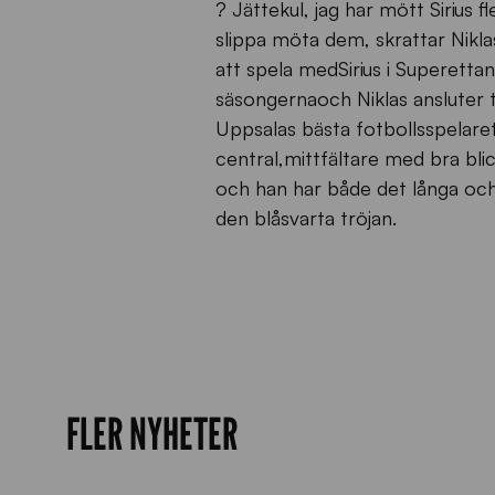
? Jättekul, jag har mött Sirius fl
slippa möta dem, skrattar Niklas
att spela medSirius i Superetta
säsongernaoch Niklas ansluter t
Uppsalas bästa fotbollsspelaret
central,mittfältare med bra bli
och han har både det långa och k
den blåsvarta tröjan.
FLER NYHETER