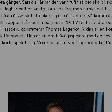
era gånger. Särskilt i århar det varit tufft så det ska bli sk
. Jaghar haft en väldigt bra tid i Frej men nu ska det bl
n nästa år.Avtalet sträcker sig alltså över de två komma
ill truppen från och med januari 2014.? Nu har vi återbö
ill staden, konstaterar Thomas Lagerlöf. Niklas är en ko
ck för spelet. Han är en bra tvåvägsspelare med en finv
orta spelet i sig. Vi ser en storutvecklingspotential för 