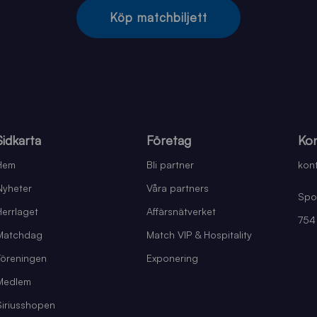
Köp matchbiljett
Sidkarta
Företag
Kon
Hem
Bli partner
kont
Nyheter
Våra partners
Spo
Herrlaget
Affärsnätverket
754
Matchdag
Match VIP & Hospitality
Föreningen
Exponering
Medlem
Siriusshopen