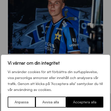
O
Otso Liimatta klar för Sirius Fotboll
Vi värnar om din integritet
L
_
Allmänt
,
App
,
Herrlaget
Fredag 7 Augusti 2026
Vi använder cookies för att förbättra din surfupplevelse,
h
visa personliga annonser eller innehåll och analysera vår
e
trafik. Genom att klicka på "Acceptera alla" samtycker du till
m
vår användning av cookies.
s
Anpassa
Avvisa alla
Acceptera alla
i
d