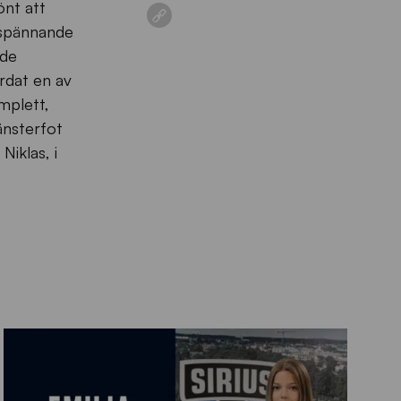
önt att
i spännande
nde
rdat en av
mplett,
änsterfot
Niklas, i