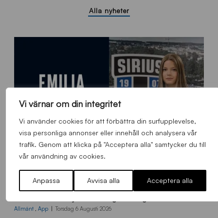
Alla nyheter
Vi värnar om din integritet
Vi använder cookies för att förbättra din surfupplevelse,
visa personliga annonser eller innehåll och analysera vår
trafik. Genom att klicka på "Acceptera alla" samtycker du till
vår användning av cookies.
Anpassa
Avvisa alla
Acceptera alla
9
Emilia Janson – ny evenemangsansvarig för Sirius Fotboll
0
0
Allmänt
,
App
Torsdag 6 Augusti 2026