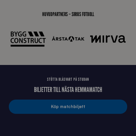
s
t
HUVUDPARTNERS – SIRIUS FOTBOLL
å
_
2
0
2
6
STÖTTA BLÅSVART PÅ STUDAN
BILJETTER TILL NÄSTA HEMMAMATCH
Köp matchbiljett