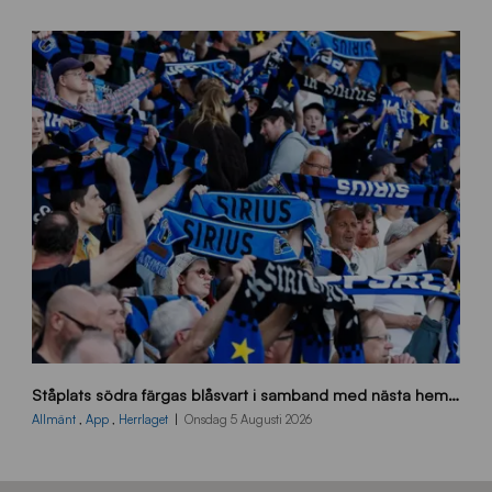
x
7
0
0
_
E
J
s
Ståplats södra färgas blåsvart i samband med nästa hemmamatch
ö
d
Allmänt
,
App
,
Herrlaget
Onsdag 5 Augusti 2026
r
a
-