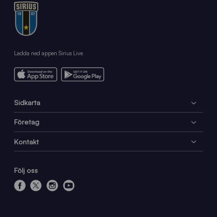
Ladda ned appen Sirius Live
Sidkarta
Företag
Kontakt
Följ oss
f
x
i
y
a
n
o
c
s
u