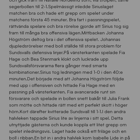
segerbollen till 2-1.Spelmässigt inledde Siriuslaget
matchen bra och hade ett grepp om spelet under
matchens första 45 minuter. Bra fart i passningspelet,
rättvända spelare och bra rörelse gjorde att Sirius tog sig
fram till många bra offensiva lägen.Mittbacken Johanna
Högström deltog bra i det offensiva spelet. Johannas
djupledsrörelser med boll ställde till stora problem för
Sundsvalls defensiva linjer.På vänsterkanten spelade Fia
Hage och Bea Stenmark klokt och luckrade upp
Sundsvallsförsvararna flera gånger med smarta
kombinationer.Sirius tog ledningen med 1-0 i den 40:e
minuten.Det började med att Johanna Högström följde
med upp i offensiven och hittade Fia Hage med en
passning på vänsterkanten. Fia avancerade runt sin
försvarare och spelade in bollen snett bakåt till Julia Frank
som mötte och hittade rätt med ett perfekt skott i höger
hörn.Kort därefter kvitterade Sundsvall till 1-1.I den andra
halvleken tappade Sirius lite av linjerna i sitt spel. Detta
utnyttjade gästerna och kunde koppla ett litet grepp om
spelet inledningsvis. Laget hade också ett friläge och en
boll i ribban.En bit in i andra halvlek kom Isabelle Lide in på