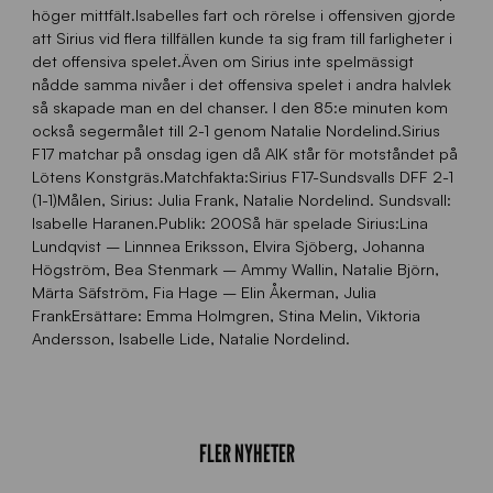
höger mittfält.Isabelles fart och rörelse i offensiven gjorde
att Sirius vid flera tillfällen kunde ta sig fram till farligheter i
det offensiva spelet.Även om Sirius inte spelmässigt
nådde samma nivåer i det offensiva spelet i andra halvlek
så skapade man en del chanser. I den 85:e minuten kom
också segermålet till 2-1 genom Natalie Nordelind.Sirius
F17 matchar på onsdag igen då AIK står för motståndet på
Lötens Konstgräs.Matchfakta:Sirius F17-Sundsvalls DFF 2-1
(1-1)Målen, Sirius: Julia Frank, Natalie Nordelind. Sundsvall:
Isabelle Haranen.Publik: 200Så här spelade Sirius:Lina
Lundqvist – Linnnea Eriksson, Elvira Sjöberg, Johanna
Högström, Bea Stenmark – Ammy Wallin, Natalie Björn,
Märta Säfström, Fia Hage – Elin Åkerman, Julia
FrankErsättare: Emma Holmgren, Stina Melin, Viktoria
Andersson, Isabelle Lide, Natalie Nordelind.
FLER NYHETER