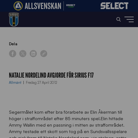
Home
»
News
»
Natalie Nordelind avgjorde för Sirius F17
Dela
NATALIE NORDELIND AVGJORDE FÖR SIRIUS F17
Allmänt
Fredag 27 April 2012
Segermålet kom efter bra förarbete av Elin Åkerman till
höger i straffområdet efter 85 minuters spel.Elin hittade
Ammy Wallin med en passning i mitten av straffområdet.
Ammy testade ett skott som tog på en Sundsvallsspelare
och gick fram till Natalie Nordelind som, via stolpen, satte