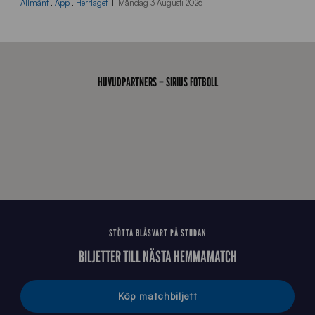
2
Allmänt
,
App
,
Herrlaget
Måndag 3 Augusti 2026
6
0
8
0
3
HUVUDPARTNERS – SIRIUS FOTBOLL
K
A
0
6
8
STÖTTA BLÅSVART PÅ STUDAN
BILJETTER TILL NÄSTA HEMMAMATCH
Köp matchbiljett