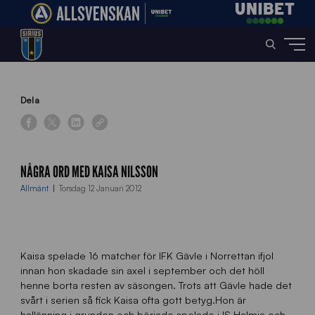
Home
»
News
»
Några ord med Kaisa Nilsson
Dela
NÅGRA ORD MED KAISA NILSSON
Allmänt
Torsdag 12 Januari 2012
Kaisa spelade 16 matcher för IFK Gävle i Norrettan ifjol
innan hon skadade sin axel i september och det höll
henne borta resten av säsongen. Trots att Gävle hade det
svårt i serien så fick Kaisa ofta gott betyg.Hon är
hallänning i grunden och började spelade i IS Halmia och