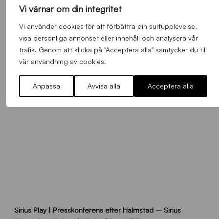
s
Vi värnar om din integritet
Ståplats södra färgas blåsvart i samband med nästa hemmamatch
ö
d
Allmänt
,
App
,
Herrlaget
Onsdag 5 Augusti 2026
Vi använder cookies för att förbättra din surfupplevelse,
r
visa personliga annonser eller innehåll och analysera vår
a
trafik. Genom att klicka på "Acceptera alla" samtycker du till
-
vår användning av cookies.
s
t
Anpassa
Avvisa alla
Acceptera alla
å
_
2
0
2
6
B
Sirius Play | Presskonferens efter Halmstad – Sirius
B