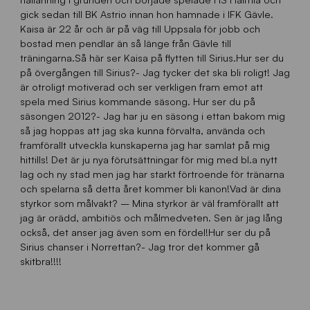
gick sedan till BK Astrio innan hon hamnade i IFK Gävle.
Kaisa är 22 år och är på väg till Uppsala för jobb och
bostad men pendlar än så länge från Gävle till
träningarna.Så här ser Kaisa på flytten till Sirius.Hur ser du
på övergången till Sirius?- Jag tycker det ska bli roligt! Jag
är otroligt motiverad och ser verkligen fram emot att
spela med Sirius kommande säsong. Hur ser du på
säsongen 2012?- Jag har ju en säsong i ettan bakom mig
så jag hoppas att jag ska kunna förvalta, använda och
framförallt utveckla kunskaperna jag har samlat på mig
hittills! Det är ju nya förutsättningar för mig med bl.a nytt
lag och ny stad men jag har starkt förtroende för tränarna
och spelarna så detta året kommer bli kanon!Vad är dina
styrkor som målvakt? – Mina styrkor är väl framförallt att
jag är orädd, ambitiös och målmedveten. Sen är jag lång
också, det anser jag även som en fördel!Hur ser du på
Sirius chanser i Norrettan?- Jag tror det kommer gå
skitbra!!!!